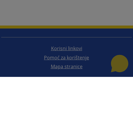
Korisni linkovi
Pomoć za korištenje
Mapa stranice
Redizajn web stranice je finansirala Evropska unija. Za njen sadržaj isključivo je odgovorno
Visoko sudsko i tužilačko vijeće BiH i ona ne odražava nužno stavove Evropske unije.