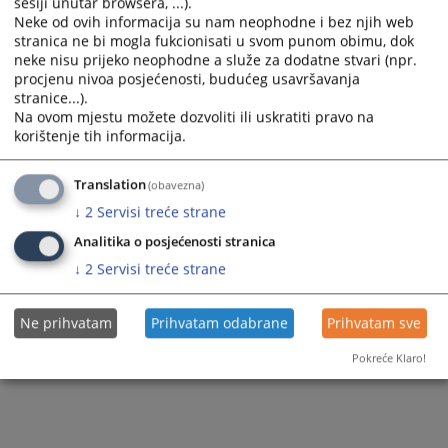
sesiji unutar browsera, ...).
Neke od ovih informacija su nam neophodne i bez njih web
Zapamti me
stranica ne bi mogla fukcionisati u svom punom obimu, dok
neke nisu prijeko neophodne a služe za dodatne stvari (npr.
procjenu nivoa posjećenosti, budućeg usavršavanja
Prijava
stranice...).
Na ovom mjestu možete dozvoliti ili uskratiti pravo na
Zaboravili ste lozinku?
korištenje tih informacija.
Želite postati član?
Translation
(obavezna)
↓
2
Servisi treće strane
Analitika o posjećenosti stranica
↓
2
Servisi treće strane
Ne prihvatam
Prihvatam odabrane
Prihvatam sve
Pokreće Klaro!