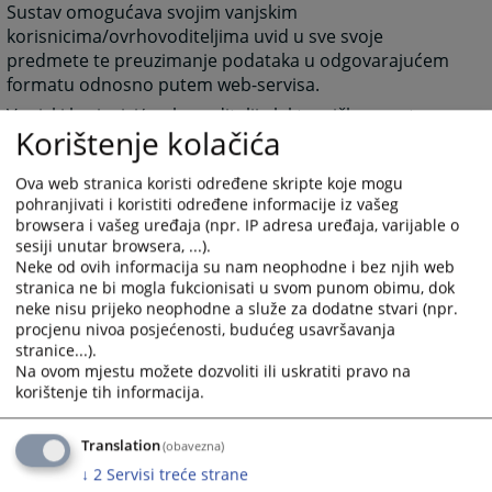
Sustav omogućava svojim vanjskim
korisnicima/ovrhovoditeljima uvid u sve svoje
predmete te preuzimanje podataka u odgovarajućem
formatu odnosno putem web-servisa.
Vanjski korisnici/ovrhovoditelji elektroničkog sustava
Korištenje kolačića
pristupaju SOKOP Mal sustavu putem sigurne internet
konekcije i njihova identifikacija se vrši temeljem
Ova web stranica koristi određene skripte koje mogu
korisničkog imena i lozinke kao i dodatne
pohranjivati i koristiti određene informacije iz vašeg
autentifikacije na osnovu elektroničke potvrde.
browsera i vašeg uređaja (npr. IP adresa uređaja, varijable o
Tehničke pretpostavke za korištenje sustava su:
sesiji unutar browsera, ...).
Neke od ovih informacija su nam neophodne i bez njih web
Kvalificirana elektronička potvrda čija je validnost
stranica ne bi mogla fukcionisati u svom punom obimu, dok
priznata u BiH u skladu sa članom 24. stavka 1.
neke nisu prijeko neophodne a služe za dodatne stvari (npr.
Zakona o elektroničkom potpisu Bosne i
procjenu nivoa posjećenosti, budućeg usavršavanja
Hercegovine („Službeni glasnik Bosne i
stranice...).
Hercegovine“, broj 91/06) i
Na ovom mjestu možete dozvoliti ili uskratiti pravo na
korištenje tih informacija.
Internet konekcija (preporučena je minimalna
brzina od 1 Mbps).
Translation
(obavezna)
Svi podnesci vanjskih korisnika poslani putem
↓
2
Servisi treće strane
elektroničkog sustava moraju zadovoljavati tehničke