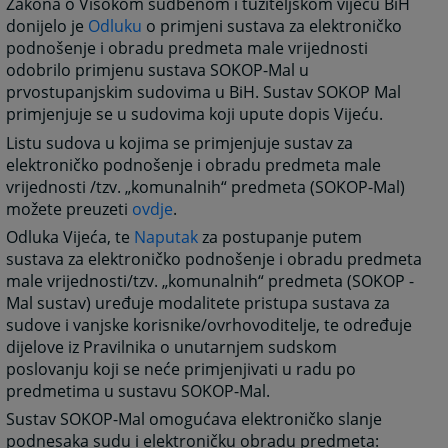
Zakona o Visokom sudbenom i tužiteljskom vijeću BiH
donijelo je
Odluku
o primjeni sustava za elektroničko
podnošenje i obradu predmeta male vrijednosti
odobrilo primjenu sustava SOKOP-Mal u
prvostupanjskim sudovima u BiH. Sustav SOKOP Mal
primjenjuje se u sudovima koji upute dopis Vijeću.
Listu sudova u kojima se primjenjuje sustav za
elektroničko podnošenje i obradu predmeta male
vrijednosti /tzv. „komunalnih“ predmeta (SOKOP-Mal)
možete preuzeti
ovdje
.
Odluka Vijeća, te
Naputak
za postupanje putem
sustava za elektroničko podnošenje i obradu predmeta
male vrijednosti/tzv. „komunalnih“ predmeta (SOKOP -
Mal sustav) uređuje modalitete pristupa sustava za
sudove i vanjske korisnike/ovrhovoditelje, te određuje
dijelove iz Pravilnika o unutarnjem sudskom
poslovanju koji se neće primjenjivati u radu po
predmetima u sustavu SOKOP-Mal.
Sustav SOKOP-Mal omogućava elektroničko slanje
podnesaka sudu i elektroničku obradu predmeta: