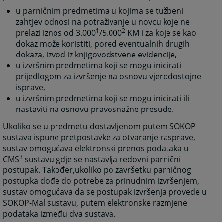
u parničnim predmetima u kojima se tužbeni
zahtjev odnosi na potraživanje u novcu koje ne
1
2
prelazi iznos od 3.000
/5.000
KM i za koje se kao
dokaz može koristiti, pored eventualnih drugih
dokaza, izvod iz knjigovodstvene evidencije,
u izvršnim predmetima koji se mogu inicirati
prijedlogom za izvršenje na osnovu vjerodostojne
isprave,
u izvršnim predmetima koji se mogu inicirati ili
nastaviti na osnovu pravosnažne presude.
Ukoliko se u predmetu dostavljenom putem SOKOP
sustava ispune pretpostavke za otvaranje rasprave,
sustav omogućava elektronski prenos podataka u
3
CMS
sustavu gdje se nastavlja redovni parnični
postupak. Također,ukoliko po završetku parničnog
postupka dođe do potrebe za prinudnim izvršenjem,
sustav omogućava da se postupak izvršenja provede u
SOKOP-Mal sustavu, putem elektronske razmjene
podataka između dva sustava.