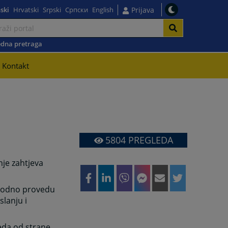
ski
Hrvatski
Srpski
Српски
English
Prijava
dna pretraga
Kontakt
5804
PREGLEDA
je zahtjeva
ethodno provedu
lanju i
eda od strane