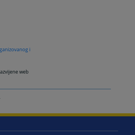
rganizovanog i
azvijene web