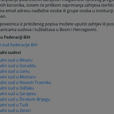
nih korisnika, sistem će prilikom zaprimanja zahtjeva izvršiti
na email adresu nadležne osobe ili grupe osoba u instituciji 
en.
oveznica iz priloženog popisa možete uputiti zahtjev ili post
anicama sudova i tužilaštava u Bosni i Hercegovini.
u Federaciji BiH
 sud Federacije BiH
alni sudovi
alni sud u Bihaću
alni sud u Goraždu
lni sud u Livnu
alni sud u Mostaru
alni sud u Novom Travniku
alni sud u Odžaku
alni sud u Sarajevu
alni sud u Širokom Brijegu
lni sud u Tuzli
lni sud u Zenici