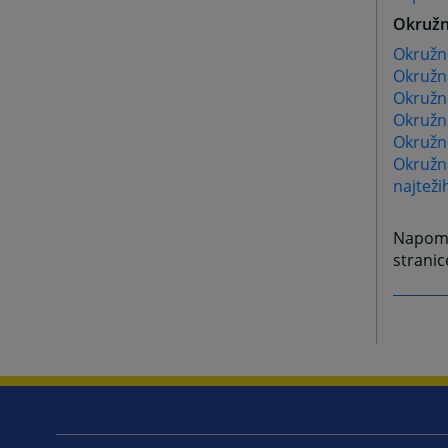
Okružn
Okružno
Okružno
Okružno
Okružn
Okružno
Okružno
najteži
Napome
stranic