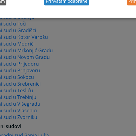
tam
Prihvatam odabrane
Pri
 sud u Bijeljini
i sud u Derventi
i sud u Doboju
i sud u Foči
i sud u Gradišci
i sud u Kotor Varošu
i sud u Modriči
i sud u Mrkonjić Gradu
i sud u Novom Gradu
i sud u Prijedoru
i sud u Prnjavoru
i sud u Sokocu
i sud u Srebrenici
 sud u Tesliću
i sud u Trebinju
i sud u Višegradu
 sud u Vlasenici
i sud u Zvorniku
ni sudovi
ivredni sud Banja Luka