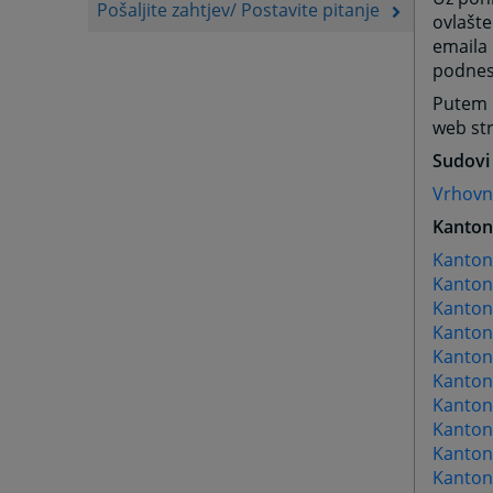
Pošaljite zahtjev/ Postavite pitanje
ovlašte
emaila 
podnes
Putem p
web str
Sudovi 
Vrhovni
Kanton
Kanton
Kanton
Kantona
Kanton
Kanton
Kanton
Kanton
Kanton
Kantona
Kantona