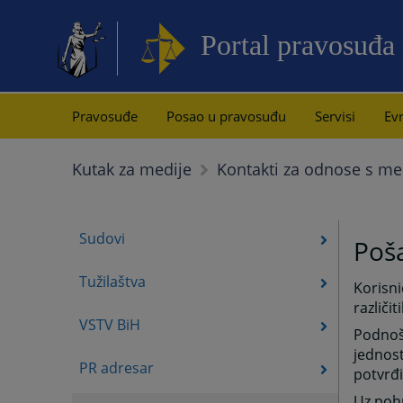
Portal pravosuđa
Pravosuđe
Posao u pravosuđu
Servisi
Evr
Kutak za medije
Kontakti za odnose s me
Sudovi
Poša
Tužilaštva
Korisn
različi
VSTV BiH
Podnoše
jednost
PR adresar
potvrđi
Uz poh