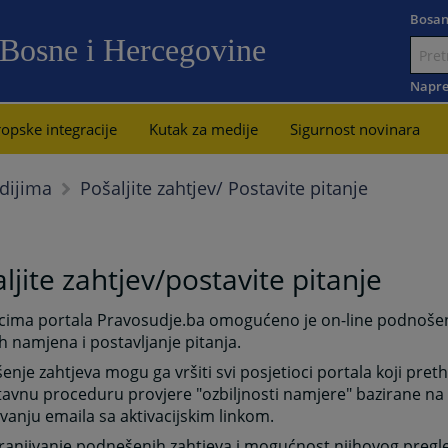
Bosan
 Bosne i Hercegovine
Idi
na
Napre
sadržaj
opske integracije
Kutak za medije
Sigurnost novinara
Pošaljite zahtjev/ Postavite pitanje
dijima
ljite zahtjev/postavite pitanje
icima portala Pravosudje.ba omogućeno je on-line podnošen
tih namjena i postavljanje pitanja.
nje zahtjeva mogu ga vršiti svi posjetioci portala koji pr
avnu proceduru provjere "ozbiljnosti namjere" bazirane na s
vanju emaila sa aktivacijskim linkom.
ranjivanje podnešenih zahtjeva i mogućnost njihovog pregl