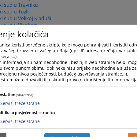
i sud u Travniku
i sud u Tuzli
i sud u Velikoj Kladuši
ki sud u Visokom
enje kolačića
i sud u Zavidovićima
i sud u Zenici
nica koristi određene skripte koje mogu pohranjivati i koristiti od
ki sud u Žepču
iz vašeg browsera i vašeg uređaja (npr. IP adresa uređaja, varijable 
i sud u Živinicama
era, ...).
h informacija su nam neophodne i bez njih web stranica ne bi mog
u Republici Srpskoj
i u svom punom obimu, dok neke nisu prijeko neophodne a služe z
 procjenu nivoa posjećenosti, budućeg usavršavanja stranice...).
i sud Republike Srpske
tu možete dozvoliti ili uskratiti pravo na korištenje tih informacija
i sudovi
nslation
 sud u Banja Luci
(obavezna)
 sud u Bijeljini
Servisi treće strane
i sud u Doboju
litika o posjećenosti stranica
i sud u Istočnom Sarajevu
Servisi treće strane
 sud u Trebinju
i sudovi