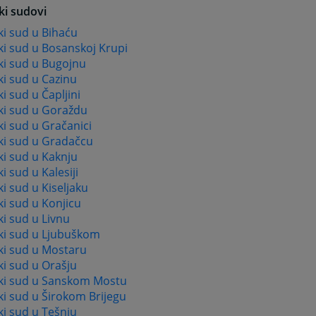
ki sudovi
i sud u Bihaću
ki sud u Bosanskoj Krupi
ki sud u Bugojnu
i sud u Cazinu
i sud u Čapljini
ki sud u Goraždu
i sud u Gračanici
ki sud u Gradačcu
i sud u Kaknju
i sud u Kalesiji
i sud u Kiseljaku
i sud u Konjicu
i sud u Livnu
ki sud u Ljubuškom
ki sud u Mostaru
i sud u Orašju
ki sud u Sanskom Mostu
i sud u Širokom Brijegu
i sud u Tešnju