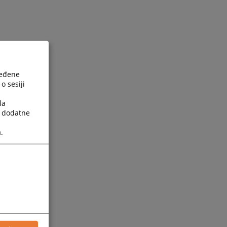
ređene
o sesiji
la
a dodatne
.