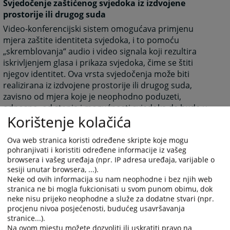
Svjedočenje zaštićenog svjedoka iz izdvojene
prostorije ili drugog suda
Video-konferencijski sistem omogućava primjenu
mjera zaštite identiteta svjedoka, i to pomoću
„skremblovanja“ audio i video signala koji rezultira
iskrivljenjem glasa i prikaza svjedoka, čime se štiti
njegov identitet. Ova vrsta svjedočenja može biti
realizirana iz izdvojene prostorije ili drugog suda,
zavisno od mjera koje je neophodno poduzeti,
odnosno, od stanja i mogućnosti svjedoka da bude u
Korištenje kolačića
sudu u kome se održava suđenje.
Ova web stranica koristi određene skripte koje mogu
Svjedočenje svjedoka iz inostranstva na suđenju
pohranjivati i koristiti određene informacije iz vašeg
pred nekim od sudova u BiH
browsera i vašeg uređaja (npr. IP adresa uređaja, varijable o
sesiji unutar browsera, ...).
Slično realizaciji svjedočenja svjedoka iz drugog grada
Neke od ovih informacija su nam neophodne i bez njih web
unutar BiH, svjedok koji nije u mogućnosti fizički
stranica ne bi mogla fukcionisati u svom punom obimu, dok
prisustvovati glavnom pretresu može svjedočiti iz
neke nisu prijeko neophodne a služe za dodatne stvari (npr.
pravosudne institucije u gradu, odnosno zemlji u kojoj
procjenu nivoa posjećenosti, budućeg usavršavanja
boravi putem video linka. Pravosuđa u većini evropskih
stranice...).
zemalja također imaju uspostavljene video-
Na ovom mjestu možete dozvoliti ili uskratiti pravo na