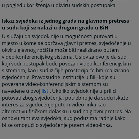
u pogledu korištenja u okviru sudskih postupaka:
Iskaz svjedoka iz jednog grada na glavnom pretresu
u sudu koji se nalazi u drugom gradu u BiH
U slučaju da svjedok nije u mogućnosti putovati u
mjesto u kome se održava glavni pretres, svjedočenje u
okviru glavnog ročišta može biti realizirano putem
video-konferencijskog sistema. Uslov za ovo je da sud
koji vodi postupak bude povezan video-konferencijskim
sistemom, kao i sud iz čijih prostorija će biti realizirano
svjedočenje. Pravosudne institucije u BiH koje su
povezane video-konferencijskim sistemom su
navedene u ovoj
listi
. Ukoliko svjedok nije u prilici
putovati zbog svjedočenja, potrebno je da sudu iskaže
interes za svjedočenje putem video linka kao
alternativu fizičkom dolasku u sud na glavni pretres. Na
osnovu zahtjeva svjedoka, sud poduzima radnje kako
bi se omogućilo svjedočenje putem video-linka.