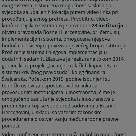
ovog sistema je stvorena mogućnost saslušanja
svjedoka sa udaljenih lokacija putem video linka pri
provođenju glavnog pretresa. Prvobitno, video-
konferencijskim sistemom je povezano
28 institucija
u
okviru pravosuđa Bosne i Hercegovine, pri čemu su,
implementacijom sistema, omogućena njegova
buduća proširenja i povezivanje većeg broja institucija.
Proširenje sistema i njegova implementacija u
dodatnih sedam tužilaštava je realizirana tokom 2014.
godine kroz projekt „Jačanje tužilačkih kapaciteta u
sistemu krivičnog pravosuđa“, kojeg finansira
Švajcarska. Početkom 2015. godine ispunjeni su
tehnički uslovi za uspostavu video linka sa
pravosudnim institucijama u inostranstvu čime je
omogućeno saslušanje svjedoka iz inostranstva u
predmetima koji se vode pred sudovima u Bosni i
Hercegovini, u skladu sa važećim zakonskim
procedurama o ostvarivanju međunarodne pravne
pomoći.
Video-konferencijski sistem pruža nekoliko mogućnosti