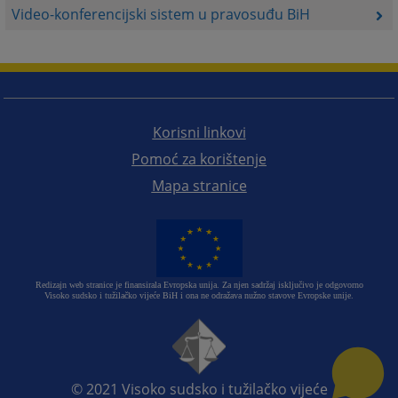
Video-konferencijski sistem u pravosuđu BiH
Korisni linkovi
Pomoć za korištenje
Mapa stranice
Redizajn web stranice je finansirala Evropska unija. Za njen sadržaj isključivo je odgovorno
Visoko sudsko i tužilačko vijeće BiH i ona ne odražava nužno stavove Evropske unije.
© 2021
Visoko sudsko i tužilačko vijeće