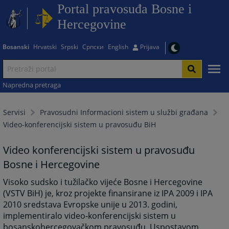
Portal pravosuđa Bosne i
Hercegovine
Bosanski
Hrvatski
Srpski
Српски
English
Prijava
Napredna pretraga
Servisi
Pravosudni Informacioni sistem u službi građana
Video-konferencijski sistem u pravosuđu BiH
Video konferencijski sistem u pravosuđu
Bosne i Hercegovine
Visoko sudsko i tužilačko vijeće Bosne i Hercegovine
(VSTV BiH) je, kroz projekte finansirane iz IPA 2009 i IPA
2010 sredstava Evropske unije u 2013. godini,
implementiralo video-konferencijski sistem u
bosanskohercegovačkom pravosuđu. Uspostavom