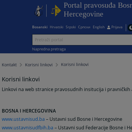
Portal pravosuđa Bosn
Hercegovine
Bosanski
Hrvatski
Srpski
Српски
English
Prijava
Napredna pretraga
Korisni linkovi
Kontakt
Korisni linkovi
Korisni linkovi
Linkovi na web stranice pravosudnih insitucija i pravničkih as
BOSNA I HERCEGOVINA
www.ustavnisud.ba
– Ustavni sud Bosne i Hercegovine
www.ustavnisudfbih.ba
– Ustavni sud Federacije Bosne i H