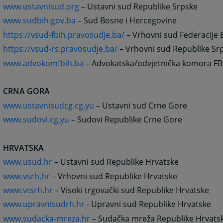
www.ustavnisud.org
– Ustavni sud Republike Srpske
www.sudbih.gov.ba
– Sud Bosne i Hercegovine
https://vsud-fbih.pravosudje.ba/
– Vrhovni sud Federacije 
https://vsud-rs.pravosudje.ba/
–
Vrhovni sud Republike Sr
www.advokomfbih.ba
– Advokatska/odvjetnička komora FB
CRNA GORA
www.ustavnisudcg.cg.yu
– Ustavni sud Crne Gore
www.sudovi.cg.yu
– Sudovi Republike Crne Gore
HRVATSKA
www.usud.hr
– Ustavni sud Republike Hrvatske
www.vsrh.hr
– Vrhovni sud Republike Hrvatske
www.vtsrh.hr
– Visoki trgovački sud Republike Hrvatske
www.upravnisudrh.hr
- Upravni sud Republike Hrvatske
www.sudacka-mreza.hr
– Sudačka mreža Republike Hrvats