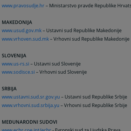
www.pravosudje.hr
– Ministarstvo pravde Republike Hrvat
MAKEDONIJA
www.usud.gov.mk
– Ustavni sud Republike Makedonije
www.vrhoven.sud.mk
– Vrhovni sud Republike Makedonije
SLOVENIJA
www.us-rs.si
– Ustavni sud Slovenije
www.sodisce.si
– Vrhovni sud Slovenije
SRBIJA
www.ustavni.sud.sr.gov.yu
– Ustavni sud Republike Srbije
www.vrhovni.sud.srbija.yu
– Vrhovni sud Republike Srbije
MEĐUNARODNI SUDOVI
www.echr.coe.int/echr
- Evropski sud za Ljudska Prava