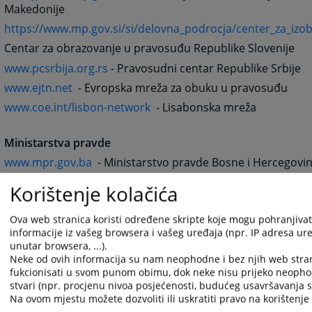
Makedonije
https://www.mp.gov.si/si/delovna_podrocja/center_za_izo
Centar za obrazovanje u pravosuđu Republike Slovenije
www.pcsrbija.org.rs
- Pravosudni centar Republike Srbije
www.ejtn.net
- Evropska mreža za obuku u pravosuđu
www.coe.int/lisbon-network
- Lisabonska mreža
Ministarstva pravde
www.mpr.gov.ba
- Ministarstvo pravde Bosne i Hercegovi
www.gov.me
- Ministarstvo pravde Crne Gore
Korištenje kolačića
www.pravosudje.hr/default.asp
- Ministarstvo pravosuđa 
Ova web stranica koristi određene skripte koje mogu pohranjivati
www.pravda.gov.mk
- Ministarstvo pravde Republike Make
informacije iz vašeg browsera i vašeg uređaja (npr. IP adresa uređ
www.mp.gov.si
- Ministarstvo za pravosuđe Republike Slov
unutar browsera, ...).
Neke od ovih informacija su nam neophodne i bez njih web stra
www.mpravde.sr.gov.yu
- Ministarstvo pravde Republike S
fukcionisati u svom punom obimu, dok neke nisu prijeko neopho
stvari (npr. procjenu nivoa posjećenosti, budućeg usavršavanja st
Sudska i tužilačka vijeća
Na ovom mjestu možete dozvoliti ili uskratiti pravo na korištenje 