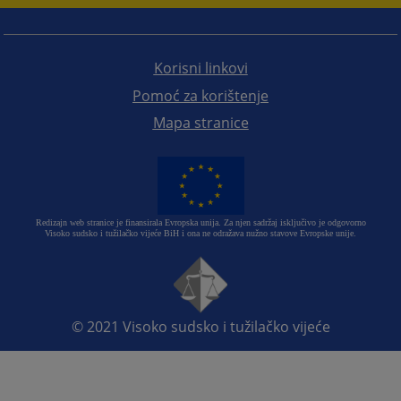
Korisni linkovi
Pomoć za korištenje
Mapa stranice
Redizajn web stranice je finansirala Evropska unija. Za njen sadržaj isključivo je odgovorno
Visoko sudsko i tužilačko vijeće BiH i ona ne odražava nužno stavove Evropske unije.
© 2021
Visoko sudsko i tužilačko vijeće