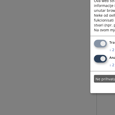
Ova web stra
informacije 
unutar brows
Neke od ovi
fukcionisat
stvari (npr.
Na ovom mjes
Tra
↓
2
Ana
↓
2
Ne prihva