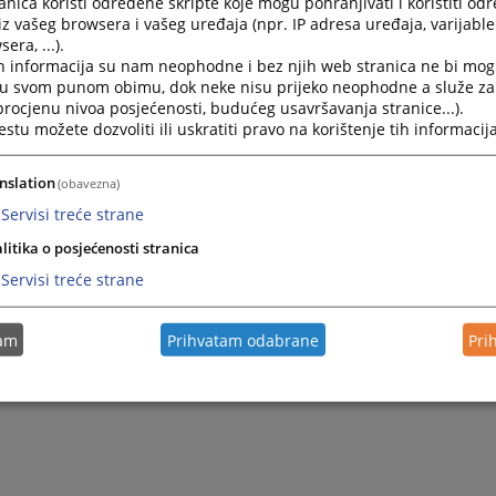
nica koristi određene skripte koje mogu pohranjivati i koristiti od
iz vašeg browsera i vašeg uređaja (npr. IP adresa uređaja, varijable 
era, ...).
h informacija su nam neophodne i bez njih web stranica ne bi mog
i u svom punom obimu, dok neke nisu prijeko neophodne a služe z
 procjenu nivoa posjećenosti, budućeg usavršavanja stranice...).
tu možete dozvoliti ili uskratiti pravo na korištenje tih informacija
nslation
(obavezna)
Servisi treće strane
litika o posjećenosti stranica
Servisi treće strane
tam
Prihvatam odabrane
Pri