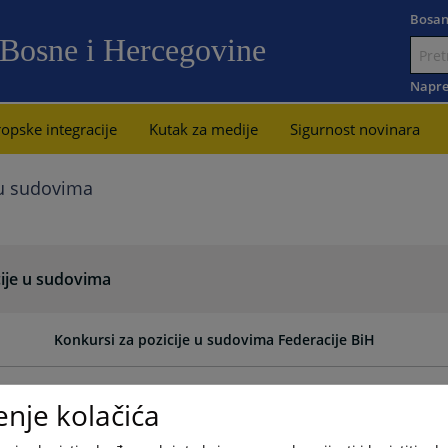
Bosan
 Bosne i Hercegovine
Idi
na
Napre
sadržaj
opske integracije
Kutak za medije
Sigurnost novinara
 u sudovima
cije u sudovima
Konkursi za pozicije u sudovima Federacije BiH
Konkursi za pozicije u sudovima Brčko distrikta BiH
enje kolačića
Konkursi za pozicije u sudovima Republike Srpske