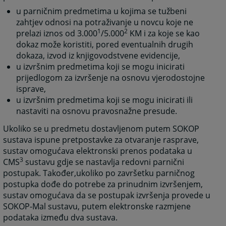
u parničnim predmetima u kojima se tužbeni
zahtjev odnosi na potraživanje u novcu koje ne
1
2
prelazi iznos od 3.000
/5.000
KM i za koje se kao
dokaz može koristiti, pored eventualnih drugih
dokaza, izvod iz knjigovodstvene evidencije,
u izvršnim predmetima koji se mogu inicirati
prijedlogom za izvršenje na osnovu vjerodostojne
isprave,
u izvršnim predmetima koji se mogu inicirati ili
nastaviti na osnovu pravosnažne presude.
Ukoliko se u predmetu dostavljenom putem SOKOP
sustava ispune pretpostavke za otvaranje rasprave,
sustav omogućava elektronski prenos podataka u
3
CMS
sustavu gdje se nastavlja redovni parnični
postupak. Također,ukoliko po završetku parničnog
postupka dođe do potrebe za prinudnim izvršenjem,
sustav omogućava da se postupak izvršenja provede u
SOKOP-Mal sustavu, putem elektronske razmjene
podataka između dva sustava.