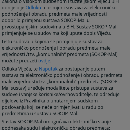
Zakona o Visokom sudbenom i tužiteljskom vijeću BiH
donijelo je
Odluku
o primjeni sustava za elektroničko
podnošenje i obradu predmeta male vrijednosti
odobrilo primjenu sustava SOKOP-Mal u
prvostupanjskim sudovima u BiH. Sustav SOKOP Mal
primjenjuje se u sudovima koji upute dopis Vijeću.
Listu sudova u kojima se primjenjuje sustav za
elektroničko podnošenje i obradu predmeta male
vrijednosti /tzv. „komunalnih“ predmeta (SOKOP-Mal)
možete preuzeti
ovdje
.
Odluka Vijeća, te
Naputak
za postupanje putem
sustava za elektroničko podnošenje i obradu predmeta
male vrijednosti/tzv. „komunalnih“ predmeta (SOKOP -
Mal sustav) uređuje modalitete pristupa sustava za
sudove i vanjske korisnike/ovrhovoditelje, te određuje
dijelove iz Pravilnika o unutarnjem sudskom
poslovanju koji se neće primjenjivati u radu po
predmetima u sustavu SOKOP-Mal.
Sustav SOKOP-Mal omogućava elektroničko slanje
podnesaka sudu i elektroničku obradu predmeta: