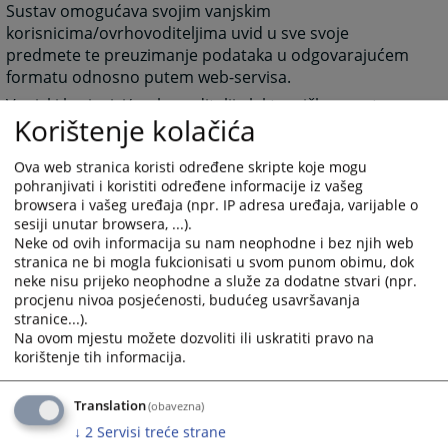
Sustav omogućava svojim vanjskim
korisnicima/ovrhovoditeljima uvid u sve svoje
predmete te preuzimanje podataka u odgovarajućem
formatu odnosno putem web-servisa.
Vanjski korisnici/ovrhovoditelji elektroničkog sustava
Korištenje kolačića
pristupaju SOKOP Mal sustavu putem sigurne internet
konekcije i njihova identifikacija se vrši temeljem
Ova web stranica koristi određene skripte koje mogu
korisničkog imena i lozinke kao i dodatne
pohranjivati i koristiti određene informacije iz vašeg
autentifikacije na osnovu elektroničke potvrde.
browsera i vašeg uređaja (npr. IP adresa uređaja, varijable o
Tehničke pretpostavke za korištenje sustava su:
sesiji unutar browsera, ...).
Neke od ovih informacija su nam neophodne i bez njih web
Kvalificirana elektronička potvrda čija je validnost
stranica ne bi mogla fukcionisati u svom punom obimu, dok
priznata u BiH u skladu sa članom 24. stavka 1.
neke nisu prijeko neophodne a služe za dodatne stvari (npr.
Zakona o elektroničkom potpisu Bosne i
procjenu nivoa posjećenosti, budućeg usavršavanja
Hercegovine („Službeni glasnik Bosne i
stranice...).
Hercegovine“, broj 91/06) i
Na ovom mjestu možete dozvoliti ili uskratiti pravo na
korištenje tih informacija.
Internet konekcija (preporučena je minimalna
brzina od 1 Mbps).
Translation
(obavezna)
Svi podnesci vanjskih korisnika poslani putem
↓
2
Servisi treće strane
elektroničkog sustava moraju zadovoljavati tehničke