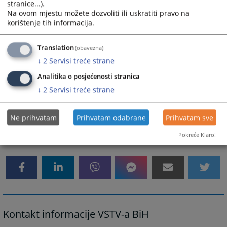
stranice...).
kojima se uređuju jednaka prava i zastupljenost konstitutivnih naroda i
Na ovom mjestu možete dozvoliti ili uskratiti pravo na
ostalih te poštuje ravnomjernu zastupljenost spolova.
korištenje tih informacija.
Novoimenovani nosioci pravosudnih funkcija će stupiti na dužnost
Translation
(obavezna)
1.2.2020. godine.
↓
2
Servisi treće strane
Analitika o posjećenosti stranica
↓
2
Servisi treće strane
-kraj-
Ne prihvatam
Prihvatam odabrane
Prihvatam sve
16059
PREGLEDA
Pokreće Klaro!
Kontakt informacije VSTV-a BiH