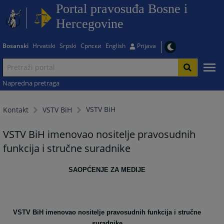
Portal pravosuđa Bosne i
Hercegovine
Bosanski
Hrvatski
Srpski
Српски
English
Prijava
Napredna pretraga
VSTV BiH
Kontakt
VSTV BiH
VSTV BiH imenovao nositelje pravosudnih
funkcija i stručne suradnike
SAOPĆENJE ZA MEDIJE
VSTV BiH imenovao nositelje pravosudnih funkcija i stručne
suradnike