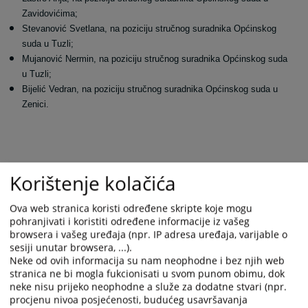
Zavidovićima;
Stevanović Svetlana, na poziciju stručnog suradnika Općinskog
suda u Tuzli;
Mujanović Nermin, na poziciju stručnog suradnika Općinskog suda
u Tuzli;
Bijelić Vedran, na poziciju stručnog suradnika Općinskog suda u
Zenici.
Pri donošenju Odluke o imenovanju, VSTV BiH je uzeo u obzir kriterije
Korištenje kolačića
poput: stručnog znanja, radnog iskustva i radnih rezultata; stručne
sposobnosti zasnovane na dosadašnjim rezultatima u karijeri;
Ova web stranica koristi određene skripte koje mogu
sposobnosti da nepristrano, savjesno, marljivo, odlučno i odgovorno
pohranjivati i koristiti određene informacije iz vašeg
obnaša dužnosti u okviru funkcije za koju se prijavljuje; odnosa sa
browsera i vašeg uređaja (npr. IP adresa uređaja, varijable o
radnim kolegama, ponašanja van posla, profesionalne nepristranosti i
sesiji unutar browsera, ...).
ugleda te iskustva na rukovodećim poslovima.
Neke od ovih informacija su nam neophodne i bez njih web
stranica ne bi mogla fukcionisati u svom punom obimu, dok
neke nisu prijeko neophodne a služe za dodatne stvari (npr.
Pri imenovanju, VSTV BiH primjenjuje odgovarajuće ustavne odredbe
procjenu nivoa posjećenosti, budućeg usavršavanja