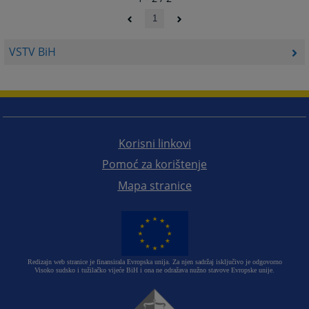
1
VSTV BiH
Korisni linkovi
Pomoć za korištenje
Mapa stranice
Redizajn web stranice je finansirala Evropska unija. Za njen sadržaj isključivo je odgovorno
Visoko sudsko i tužilačko vijeće BiH i ona ne odražava nužno stavove Evropske unije.