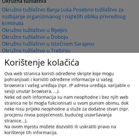
Okružna tužilaštva
Okružno tužilaštvo Banja Luka Posebno tužilaštvo za
suzbijanje organizovanog i najtežih oblika privrednog
kriminala
Okružno tužilaštvo u Bijeljini
Okružno tužilaštvo u Doboju
Okružno tužilaštvo u Istočnom Sarajevu
Okružno tužilaštvo u Trebinju
Korištenje kolačića
Napomena: Ovom listom obuhvaćene su one
institucije čije web stranice su razvijene u okviru
Ova web stranica koristi određene skripte koje mogu
pohranjivati i koristiti određene informacije iz vašeg
pravosudnog web portala.
browsera i vašeg uređaja (npr. IP adresa uređaja, varijable o
sesiji unutar browsera, ...).
7364
PREGLEDA
Neke od ovih informacija su nam neophodne i bez njih web
stranica ne bi mogla fukcionisati u svom punom obimu, dok
neke nisu prijeko neophodne a služe za dodatne stvari (npr.
procjenu nivoa posjećenosti, budućeg usavršavanja
stranice...).
Na ovom mjestu možete dozvoliti ili uskratiti pravo na
korištenje tih informacija.