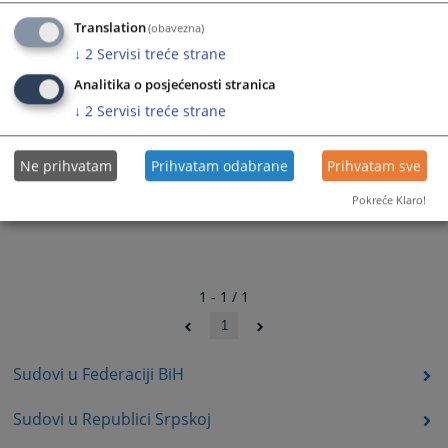
Translation
(obavezna)
↓
2
Servisi treće strane
Analitika o posjećenosti stranica
↓
2
Servisi treće strane
Ne prihvatam
Prihvatam odabrane
Prihvatam sve
Pokreće Klaro!
1 - 1 / 1
1
Sudovi u Federaciji BiH
Sudovi u Republici Srpskoj