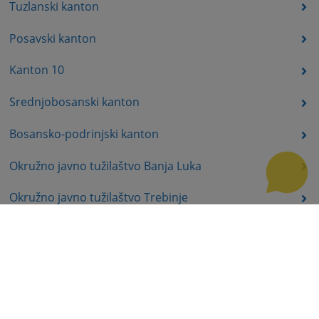
Tuzlanski kanton
Posavski kanton
Kanton 10
Srednjobosanski kanton
Bosansko-podrinjski kanton
Okružno javno tužilaštvo Banja Luka
Okružno javno tužilaštvo Trebinje
Okružno javno tužilaštvo Istočno Sarajevo
Okružno javno tužilaštvo Prijedor
Okružno javno tužilaštvo Bijeljina