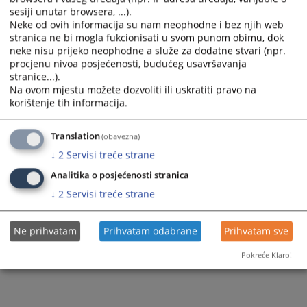
sesiji unutar browsera, ...).
Neke od ovih informacija su nam neophodne i bez njih web
stranica ne bi mogla fukcionisati u svom punom obimu, dok
neke nisu prijeko neophodne a služe za dodatne stvari (npr.
procjenu nivoa posjećenosti, budućeg usavršavanja
stranice...).
Na ovom mjestu možete dozvoliti ili uskratiti pravo na
korištenje tih informacija.
Translation
(obavezna)
↓
2
Servisi treće strane
Analitika o posjećenosti stranica
↓
2
Servisi treće strane
Ne prihvatam
Prihvatam odabrane
Prihvatam sve
Pokreće Klaro!