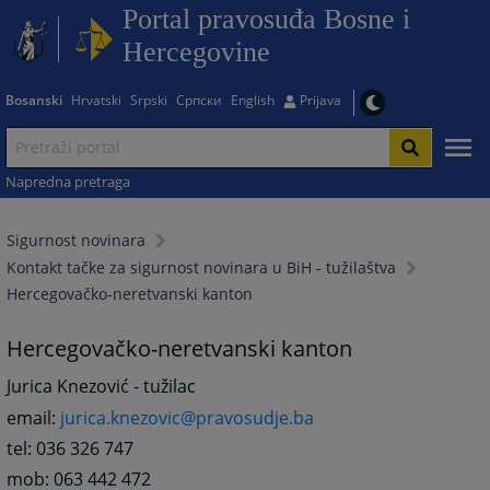
Portal pravosuđa Bosne i
Hercegovine
Bosanski
Hrvatski
Srpski
Српски
English
Prijava
Napredna pretraga
Sigurnost novinara
Kontakt tačke za sigurnost novinara u BiH - tužilaštva
Hercegovačko-neretvanski kanton
Hercegovačko-neretvanski kanton
Jurica Knezović - tužilac
email:
jurica.knezovic@pravosudje.ba
tel: 036 326 747
mob: 063 442 472