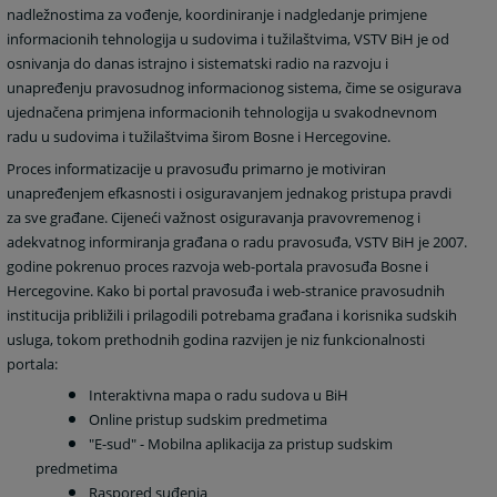
nadležnostima za vođenje, koordiniranje i nadgledanje primjene
informacionih tehnologija u sudovima i tužilaštvima, VSTV BiH je od
osnivanja do danas istrajno i sistematski radio na razvoju i
unapređenju pravosudnog informacionog sistema, čime se osigurava
ujednačena primjena informacionih tehnologija u svakodnevnom
radu u sudovima i tužilaštvima širom Bosne i Hercegovine.
Proces informatizacije u pravosuđu primarno je motiviran
unapređenjem efkasnosti i osiguravanjem jednakog pristupa pravdi
za sve građane. Cijeneći važnost osiguravanja pravovremenog i
adekvatnog informiranja građana o radu pravosuđa, VSTV BiH je 2007.
godine pokrenuo proces razvoja web-portala pravosuđa Bosne i
Hercegovine. Kako bi portal pravosuđa i web-stranice pravosudnih
institucija približili i prilagodili potrebama građana i korisnika sudskih
usluga, tokom prethodnih godina razvijen je niz funkcionalnosti
portala:
Interaktivna mapa o radu sudova u BiH
Online pristup sudskim predmetima
"E-sud" - Mobilna aplikacija za pristup sudskim
predmetima
Raspored suđenja