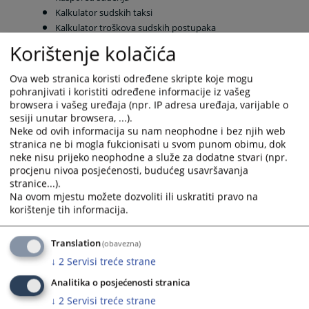
Kalkulator sudskih taksi
Kalkulator troškova sudskih postupaka
Uvjerenja o nevođenju krivičnog postupka
Korištenje kolačića
Adresar pravosudnih institucija
Adresar sudskih vještaka i tumača
Ova web stranica koristi određene skripte koje mogu
Adresar advokata
pohranjivati i koristiti određene informacije iz vašeg
Registri poslovnih subjekata u BiH
browsera i vašeg uređaja (npr. IP adresa uređaja, varijable o
sesiji unutar browsera, ...).
Neke od ovih informacija su nam neophodne i bez njih web
Sve aktivnosti imaju za cilj unaprijediti rad pravosuđa, osigurati bolje i
stranica ne bi mogla fukcionisati u svom punom obimu, dok
kvalitetnije elektronske komunikacije s pravosuđem.
neke nisu prijeko neophodne a služe za dodatne stvari (npr.
procjenu nivoa posjećenosti, budućeg usavršavanja
18704
PREGLEDA
stranice...).
Na ovom mjestu možete dozvoliti ili uskratiti pravo na
korištenje tih informacija.
Translation
(obavezna)
↓
2
Servisi treće strane
Analitika o posjećenosti stranica
↓
2
Servisi treće strane