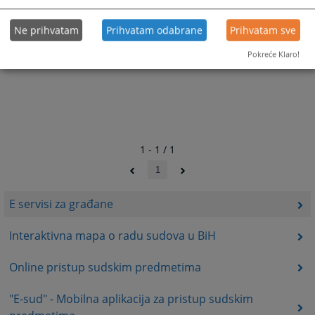
Ne prihvatam
Prihvatam odabrane
Prihvatam sve
Pokreće Klaro!
1 - 1 / 1
1
E servisi za građane
Interaktivna mapa o radu sudova u BiH
Online pristup sudskim predmetima
"E-sud" - Mobilna aplikacija za pristup sudskim