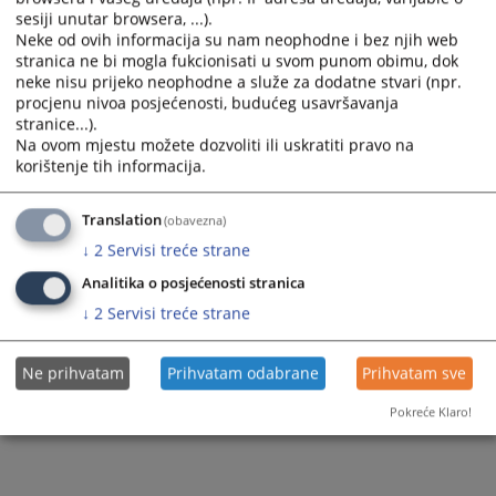
sesiji unutar browsera, ...).
Neke od ovih informacija su nam neophodne i bez njih web
stranica ne bi mogla fukcionisati u svom punom obimu, dok
neke nisu prijeko neophodne a služe za dodatne stvari (npr.
procjenu nivoa posjećenosti, budućeg usavršavanja
stranice...).
Na ovom mjestu možete dozvoliti ili uskratiti pravo na
korištenje tih informacija.
Translation
(obavezna)
↓
2
Servisi treće strane
Analitika o posjećenosti stranica
↓
2
Servisi treće strane
Ne prihvatam
Prihvatam odabrane
Prihvatam sve
Pokreće Klaro!