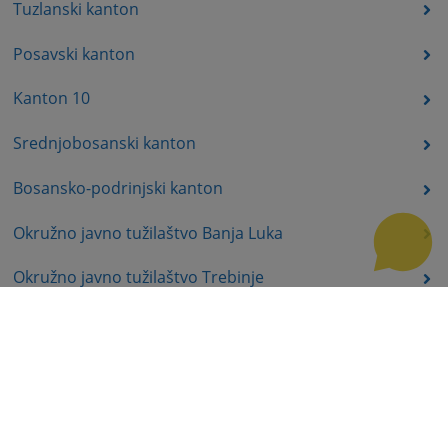
Tuzlanski kanton
Posavski kanton
Kanton 10
Srednjobosanski kanton
Bosansko-podrinjski kanton
Okružno javno tužilaštvo Banja Luka
Okružno javno tužilaštvo Trebinje
Okružno javno tužilaštvo Istočno Sarajevo
Okružno javno tužilaštvo Prijedor
Okružno javno tužilaštvo Bijeljina