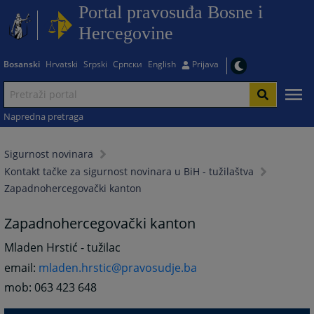
Portal pravosuđa Bosne i
Hercegovine
Bosanski
Hrvatski
Srpski
Српски
English
Prijava
Napredna pretraga
Sigurnost novinara
Kontakt tačke za sigurnost novinara u BiH - tužilaštva
Zapadnohercegovački kanton
Zapadnohercegovački kanton
Mladen Hrstić - tužilac
email:
mladen.hrstic@pravosudje.ba
mob: 063 423 648