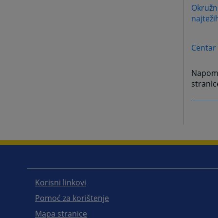
Okružno
najteži
Centar
Napome
stranic
Korisni linkovi
Pomoć za korištenje
Mapa stranice