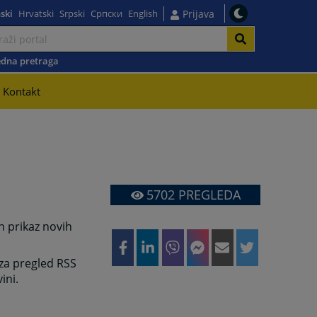
ski
Hrvatski
Srpski
Српски
English
Prijava
dna pretraga
Kontakt
5702
PREGLEDA
n prikaz novih
 za pregled RSS
ini.