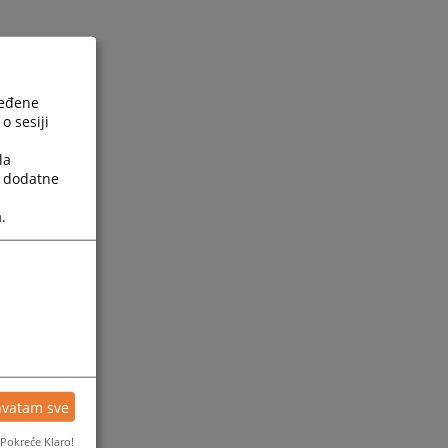
ređene
o sesiji
la
a dodatne
.
hvatam sve
Pokreće Klaro!