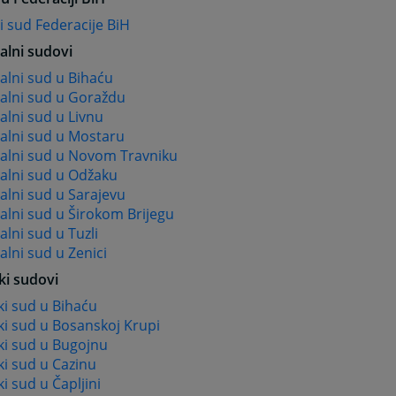
 sud Federacije BiH
alni sudovi
alni sud u Bihaću
alni sud u Goraždu
lni sud u Livnu
alni sud u Mostaru
alni sud u Novom Travniku
alni sud u Odžaku
alni sud u Sarajevu
alni sud u Širokom Brijegu
lni sud u Tuzli
lni sud u Zenici
ki sudovi
i sud u Bihaću
ki sud u Bosanskoj Krupi
ki sud u Bugojnu
i sud u Cazinu
i sud u Čapljini