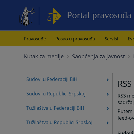
Portal pravosuđa
Pravosuđe
Posao u pravosuđu
Servisi
Evr
Kutak za medije
Saopćenja za javnost
Sudovi u Federaciji BiH
RSS 
Sudovi u Republici Srpskoj
RSS meh
sadržaj
Tužilaštva u Federaciji BiH
Putem p
feed-ov
Tužilaštva u Republici Srpskoj
Sudovi 