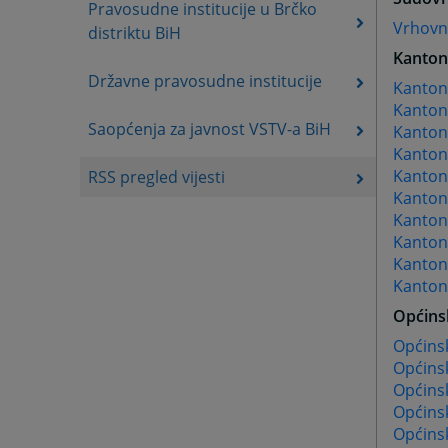
Pravosudne institucije u Brčko
Vrhovni
distriktu BiH
Kanton
Državne pravosudne institucije
Kanton
Kanton
Saopćenja za javnost VSTV-a BiH
Kantona
Kanton
Kanton
RSS pregled vijesti
Kanton
Kanton
Kanton
Kantona
Kantona
Općins
Općinsk
Općins
Općins
Općinsk
Općinsk