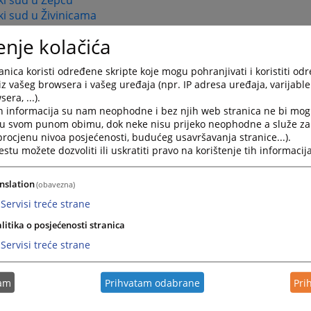
ki sud u Žepču
i sud u Živinicama
enje kolačića
u Republici Srpskoj
nica koristi određene skripte koje mogu pohranjivati i koristiti od
i sud Republike Srpske
iz vašeg browsera i vašeg uređaja (npr. IP adresa uređaja, varijable 
i sudovi
era, ...).
h informacija su nam neophodne i bez njih web stranica ne bi mog
 sud u Banja Luci
i u svom punom obimu, dok neke nisu prijeko neophodne a služe z
 sud u Bijeljini
 procjenu nivoa posjećenosti, budućeg usavršavanja stranice...).
i sud u Doboju
tu možete dozvoliti ili uskratiti pravo na korištenje tih informacija
i sud u Istočnom Sarajevu
 sud u Trebinju
nslation
(obavezna)
i sudovi
Servisi treće strane
 sud u Bijeljini
litika o posjećenosti stranica
i sud u Derventi
Servisi treće strane
i sud u Doboju
i sud u Foči
i sud u Gradišci
tam
Prihvatam odabrane
Pri
i sud u Kotor Varošu
i sud u Modriči