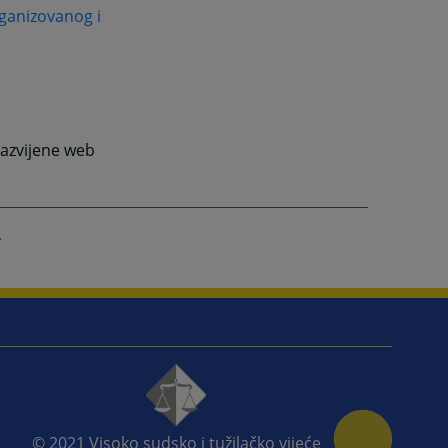
rganizovanog i
azvijene web
© 2021
Visoko sudsko i tužilačko vijeće