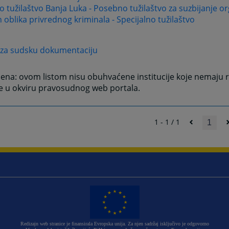
 tužilaštvo Banja Luka - Posebno tužilaštvo za suzbijanje o
h oblika privrednog kriminala - Specijalno tužilaštvo
 za sudsku dokumentaciju
na: ovom listom nisu obuhvaćene institucije koje nemaju r
e u okviru pravosudnog web portala.
1 - 1 / 1
1
Redizajn web stranice je finansirala Evropska unija. Za njen sadržaj isključivo je odgovorno