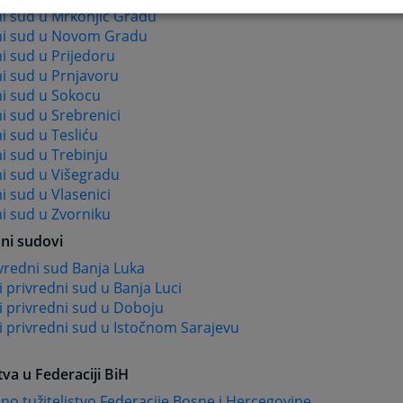
i sud u Mrkonjić Gradu
i sud u Novom Gradu
i sud u Prijedoru
i sud u Prnjavoru
i sud u Sokocu
i sud u Srebrenici
 sud u Tesliću
i sud u Trebinju
i sud u Višegradu
 sud u Vlasenici
i sud u Zvorniku
ni sudovi
ivredni sud Banja Luka
 privredni sud u Banja Luci
i privredni sud u Doboju
 privredni sud u Istočnom Sarajevu
tva u Federaciji BiH
no tužiteljstvo Federacije Bosne i Hercegovine