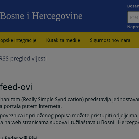
Bosan
 Bosne i Hercegovine
Idi
na
Napre
sadržaj
opske integracije
Kutak za medije
Sigurnost novinara
RSS pregled vijesti
feed-ovi
anizam (Really Simple Syndication) predstavlja jednostava
a portala putem Interneta.
oveznica iz priloženog popisa možete pristupiti odjeljcima
a na web stranicama sudova i tužilaštava u Bosni i Hercegov
u Federaciji BiH