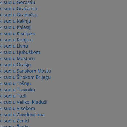
ki sud u Goraždu
i sud u Gračanici
ki sud u Gradačcu
i sud u Kaknju
i sud u Kalesiji
i sud u Kiseljaku
i sud u Konjicu
i sud u Livnu
ki sud u Ljubuškom
ki sud u Mostaru
i sud u Orašju
ki sud u Sanskom Mostu
i sud u Širokom Brijegu
i sud u Tešnju
i sud u Travniku
i sud u Tuzli
i sud u Velikoj Kladuši
ki sud u Visokom
i sud u Zavidovićima
i sud u Zenici