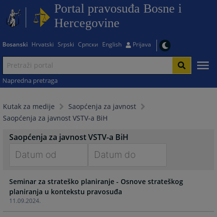
Portal pravosuđa Bosne i
Hercegovine
Bosanski
Hrvatski
Srpski
Српски
English
Prijava
Napredna pretraga
Kutak za medije
Saopćenja za javnost
Saopćenja za javnost VSTV-a BiH
Saopćenja za javnost VSTV-a BiH
Navigate
Navigate
Seminar za strateško planiranje - Osnove strateškog
forward
forward
planiranja u kontekstu pravosuđa
to
to
11.09.2024.
interact
interact
with
with