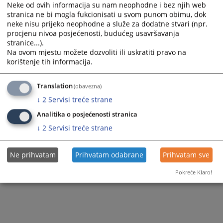
Sudovi u BiH tokom 2019. godine riješili preko 150.000
Neke od ovih informacija su nam neophodne i bez njih web
najstarijih predmeta.
stranica ne bi mogla fukcionisati u svom punom obimu, dok
29.01.2020.
neke nisu prijeko neophodne a služe za dodatne stvari (npr.
procjenu nivoa posjećenosti, budućeg usavršavanja
stranice...).
Program početne obuke i program stručnog usavršavanja
Na ovom mjestu možete dozvoliti ili uskratiti pravo na
za 2020. godinu kreiran i sačinjen od Centra za edukaciju
korištenje tih informacija.
sudija i tužilaca u Federaciji BiH.
22.01.2020.
Translation
(obavezna)
Program stručnog usavršavanja i početne obuke za 2020.
↓
2
Servisi treće strane
godinu kreiran od strane Centra za edukaciju sudija i javnih
Analitika o posjećenosti stranica
tužilaca u Republici Srpskoj
22.01.2020.
↓
2
Servisi treće strane
Ne prihvatam
Prihvatam odabrane
Prihvatam sve
Pokreće Klaro!