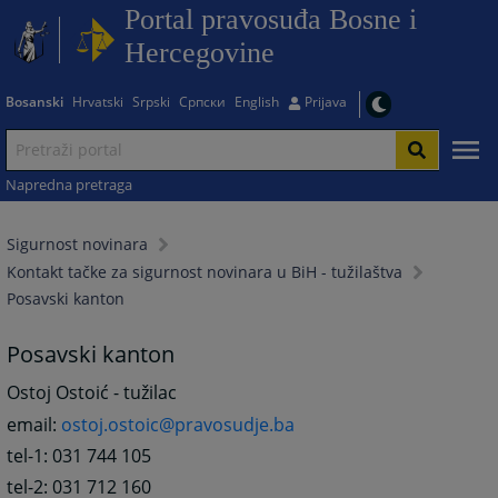
Portal pravosuđa Bosne i
Hercegovine
Bosanski
Hrvatski
Srpski
Српски
English
Prijava
Napredna pretraga
Sigurnost novinara
Kontakt tačke za sigurnost novinara u BiH - tužilaštva
Posavski kanton
Posavski kanton
Ostoj Ostoić - tužilac
email:
ostoj.ostoic@pravosudje.ba
tel-1: 031 744 105
tel-2: 031 712 160