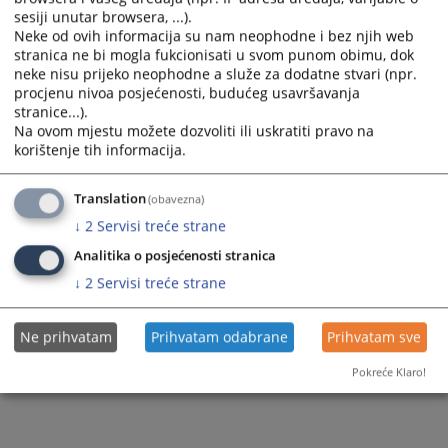
sesiji unutar browsera, ...).
Neke od ovih informacija su nam neophodne i bez njih web
stranica ne bi mogla fukcionisati u svom punom obimu, dok
neke nisu prijeko neophodne a služe za dodatne stvari (npr.
procjenu nivoa posjećenosti, budućeg usavršavanja
stranice...).
Na ovom mjestu možete dozvoliti ili uskratiti pravo na
korištenje tih informacija.
Translation
(obavezna)
↓
2
Servisi treće strane
Analitika o posjećenosti stranica
↓
2
Servisi treće strane
Ne prihvatam
Prihvatam odabrane
Prihvatam sve
Pokreće Klaro!