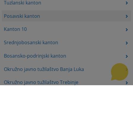
Tuzlanski kanton
Posavski kanton
Kanton 10
Srednjobosanski kanton
Bosansko-podrinjski kanton
Okružno javno tužilaštvo Banja Luka
Okružno javno tužilaštvo Trebinje
Okružno javno tužilaštvo Istočno Sarajevo
Okružno javno tužilaštvo Prijedor
Okružno javno tužilaštvo Bijeljina