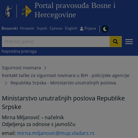
Portal pravosuđa Bosne i
Hercegovine
Bosanski
Hrvatski
Srpski
Српски
English
Prijava
Napredna pretraga
Sigurnost novinara
Kontakt tačke za sigurnost novinara u BiH - policijske agencije
Republika Srpska - Ministarsto unutrašnjih poslova
Ministarstvo unutrašnjih poslova Republike
Srpske
Mirna Miljanović – načelnik
Odjeljenja za odnose s javnošću
email:
mirna.miljanovic@mup.vladars.rs