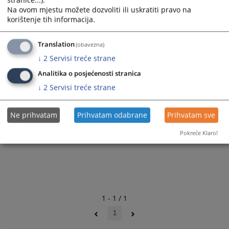
stranice...).
Na ovom mjestu možete dozvoliti ili uskratiti pravo na
korištenje tih informacija.
Translation
(obavezna)
↓
2
Servisi treće strane
Analitika o posjećenosti stranica
↓
2
Servisi treće strane
Ne prihvatam
Prihvatam odabrane
Prihvatam sve
Pokreće Klaro!
1 - 1 / 1
1