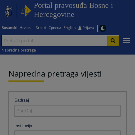
Portal pravosuđa Bosne i
Hercegovine
Bosanski
Hrvatski
Srpski
Српски
English
Prijava
Napredna pretraga
Napredna pretraga vijesti
Sadržaj
Institucija