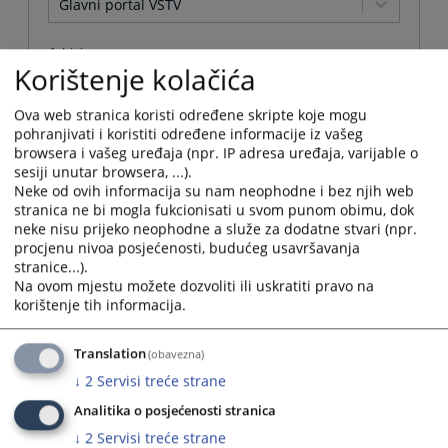
Glavni portal VSTV
Arhivirana
Korištenje kolačića
Ne
Ova web stranica koristi određene skripte koje mogu
pohranjivati i koristiti određene informacije iz vašeg
Datum od
browsera i vašeg uređaja (npr. IP adresa uređaja, varijable o
sesiji unutar browsera, ...).
Neke od ovih informacija su nam neophodne i bez njih web
Navigate
stranica ne bi mogla fukcionisati u svom punom obimu, dok
forward
Datum do
neke nisu prijeko neophodne a služe za dodatne stvari (npr.
to
procjenu nivoa posjećenosti, budućeg usavršavanja
interact
stranice...).
with
Navigate
Na ovom mjestu možete dozvoliti ili uskratiti pravo na
the
forward
korištenje tih informacija.
Sortiraj po
calendar
to
and
interact
Odaberi...
select
Translation
(obavezna)
with
a
the
↓
2
Servisi treće strane
date.
Napredne stavke
calendar
Press
Analitika o posjećenosti stranica
and
the
select
↓
2
Servisi treće strane
Pretraži
question