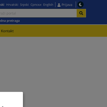
ski
Hrvatski
Srpski
Српски
English
Prijava
dna pretraga
Kontakt