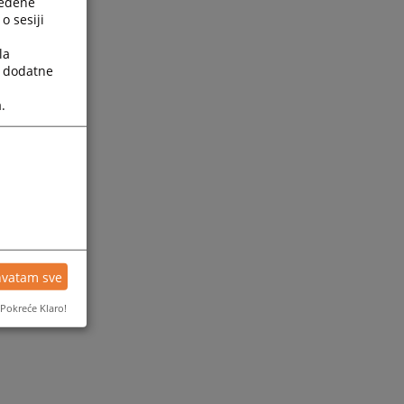
ređene
o sesiji
la
a dodatne
.
ijesti
hvatam sve
Pokreće Klaro!