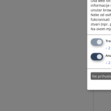
Ova web stra
informacije 
unutar brows
Neke od ovi
fukcionisat
stvari (npr.
Na ovom mjes
Tra
↓
2
Ana
↓
2
Ne prihva