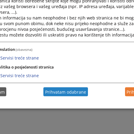
nica koristi određene skripte koje mogu pohranjivati i koristiti od
iz vašeg browsera i vašeg uređaja (npr. IP adresa uređaja, varijable 
era, ...).
h informacija su nam neophodne i bez njih web stranica ne bi mog
i u svom punom obimu, dok neke nisu prijeko neophodne a služe z
 procjenu nivoa posjećenosti, budućeg usavršavanja stranice...).
tu možete dozvoliti ili uskratiti pravo na korištenje tih informacija
nslation
(obavezna)
Servisi treće strane
Trenutno nema v
litika o posjećenosti stranica
Servisi treće strane
tam
Prihvatam odabrane
Pri