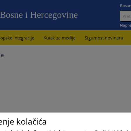
Bosan
 Bosne i Hercegovine
Idi
na
Napre
sadržaj
opske integracije
Kutak za medije
Sigurnost novinara
je
enje kolačića