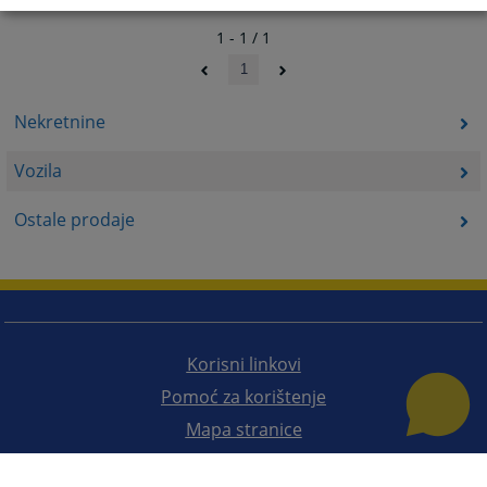
1 - 1 / 1
1
Nekretnine
Vozila
Ostale prodaje
Korisni linkovi
Pomoć za korištenje
Mapa stranice