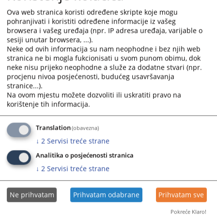
(kancelarija broj 086/II sprat)
and
and
Ova web stranica koristi određene skripte koje mogu
14.11.2025.
select
select
pohranjivati i koristiti određene informacije iz vašeg
a
a
browsera i vašeg uređaja (npr. IP adresa uređaja, varijable o
date.
date.
sesiji unutar browsera, ...).
Neke od ovih informacija su nam neophodne i bez njih web
Press
Press
stranica ne bi mogla fukcionisati u svom punom obimu, dok
the
the
neke nisu prijeko neophodne a služe za dodatne stvari (npr.
question
question
procjenu nivoa posjećenosti, budućeg usavršavanja
mark
mark
stranice...).
key
key
Na ovom mjestu možete dozvoliti ili uskratiti pravo na
to
to
korištenje tih informacija.
get
get
the
the
Translation
(obavezna)
keyboard
keyboard
↓
2
Servisi treće strane
shortcuts
shortcuts
for
for
Analitika o posjećenosti stranica
changing
changing
↓
2
Servisi treće strane
dates.
dates.
Ne prihvatam
Prihvatam odabrane
Prihvatam sve
Pokreće Klaro!