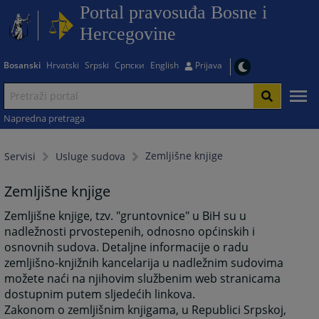
Portal pravosuđa Bosne i
Hercegovine
Bosanski
Hrvatski
Srpski
Српски
English
Prijava
Napredna pretraga
Zemljišne knjige
Servisi
Usluge sudova
Zemljišne knjige
Zemljišne knjige, tzv. "gruntovnice" u BiH su u
nadležnosti prvostepenih, odnosno općinskih i
osnovnih sudova. Detaljne informacije o radu
zemljišno-knjižnih kancelarija u nadležnim sudovima
možete naći na njihovim službenim web stranicama
dostupnim putem sljedećih linkova.
Zakonom o zemljišnim knjigama, u Republici Srpskoj,