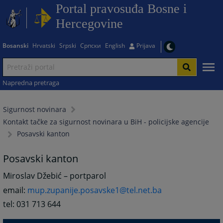
Portal pravosuđa Bosne i
Hercegovine
Bosanski
Hrvatski
Srpski
Српски
English
Prijava
Napredna pretraga
Sigurnost novinara
Kontakt tačke za sigurnost novinara u BiH - policijske agencije
Posavski kanton
Posavski kanton
Miroslav Džebić – portparol
email:
mup.zupanije.posavske1@tel.net.ba
tel: 031 713 644