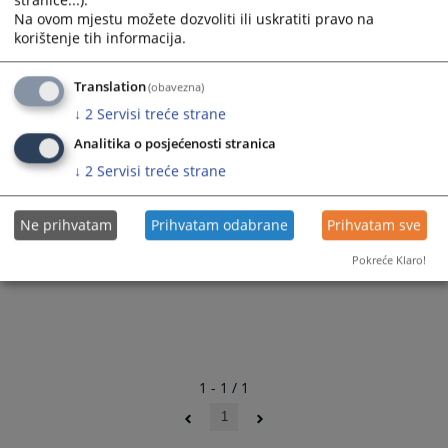
stranice...).
Na ovom mjestu možete dozvoliti ili uskratiti pravo na
korištenje tih informacija.
Translation
(obavezna)
↓
2
Servisi treće strane
Analitika o posjećenosti stranica
↓
2
Servisi treće strane
Ne prihvatam
Prihvatam odabrane
Prihvatam sve
Pokreće Klaro!
1 - 1 / 1
1