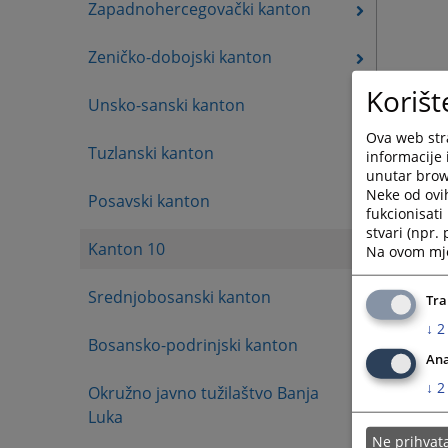
Zapadnohercegovački kanton
Zeničko-dobojski kanton
Korišt
Unsko-sanski kanton
Ova web stra
Tuzlanski kanton
informacije 
unutar brows
Neke od ovi
Posavski kanton
fukcionisat
stvari (npr.
Kanton 10
Na ovom mjes
Srednjobosanski kanton
Tra
↓
2
Bosansko-podrinjski kanton
Ana
↓
2
Okružno javno tužilaštvo Banja
Luka
Ne prihva