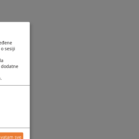
ređene
o sesiji
la
a dodatne
.
hvatam sve