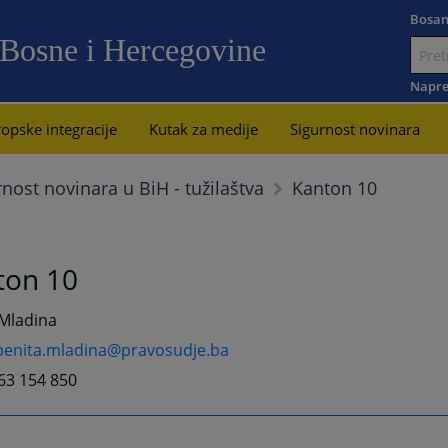
Bosan
 Bosne i Hercegovine
Idi
na
Napre
sadržaj
opske integracije
Kutak za medije
Sigurnost novinara
Kanton 10
rnost novinara u BiH - tužilaštva
ton 10
 Mladina
benita.mladina@pravosudje.ba
63 154 850