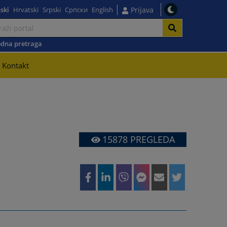
ski
Hrvatski
Srpski
Српски
English
Prijava
dna pretraga
Kontakt
15878
PREGLEDA