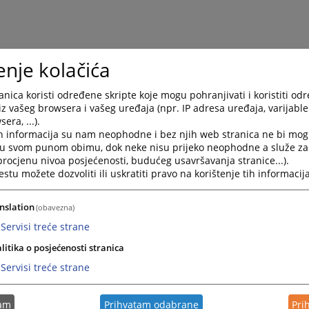
enje kolačića
nica koristi određene skripte koje mogu pohranjivati i koristiti od
iz vašeg browsera i vašeg uređaja (npr. IP adresa uređaja, varijable 
era, ...).
h informacija su nam neophodne i bez njih web stranica ne bi mog
i u svom punom obimu, dok neke nisu prijeko neophodne a služe z
 procjenu nivoa posjećenosti, budućeg usavršavanja stranice...).
tu možete dozvoliti ili uskratiti pravo na korištenje tih informacija
nslation
(obavezna)
Servisi treće strane
litika o posjećenosti stranica
Servisi treće strane
tam
Prihvatam odabrane
Pri