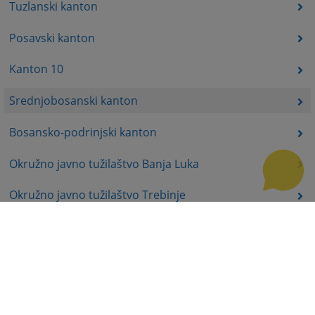
Tuzlanski kanton
Posavski kanton
Kanton 10
Srednjobosanski kanton
Bosansko-podrinjski kanton
Okružno javno tužilaštvo Banja Luka
Okružno javno tužilaštvo Trebinje
Okružno javno tužilaštvo Istočno Sarajevo
Okružno javno tužilaštvo Prijedor
Okružno javno tužilaštvo Bijeljina