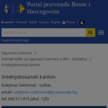
Portal pravosuđa Bosne i
Hercegovine
Bosanski
Hrvatski
Srpski
Српски
English
Prijava
Napredna pretraga
Sigurnost novinara
Kontakt tačke za sigurnost novinara u BiH - tužilaštva
Srednjobosanski kanton
Srednjobosanski kanton
Sulejman Selimović - tužilac
email:
sulejman.selimovic@pravosudje.ba
tel: 030 511 815 (ekst. 125)