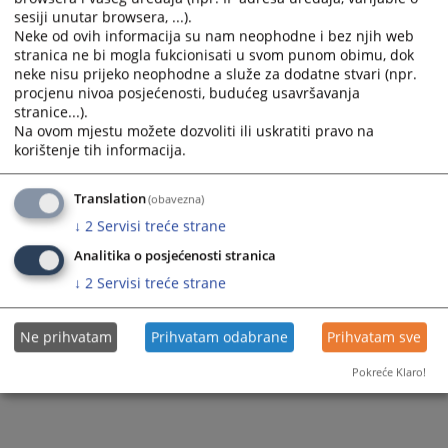
sesiji unutar browsera, ...).
Neke od ovih informacija su nam neophodne i bez njih web
stranica ne bi mogla fukcionisati u svom punom obimu, dok
neke nisu prijeko neophodne a služe za dodatne stvari (npr.
procjenu nivoa posjećenosti, budućeg usavršavanja
stranice...).
Na ovom mjestu možete dozvoliti ili uskratiti pravo na
korištenje tih informacija.
Translation
(obavezna)
↓
2
Servisi treće strane
Analitika o posjećenosti stranica
↓
2
Servisi treće strane
Ne prihvatam
Prihvatam odabrane
Prihvatam sve
Pokreće Klaro!