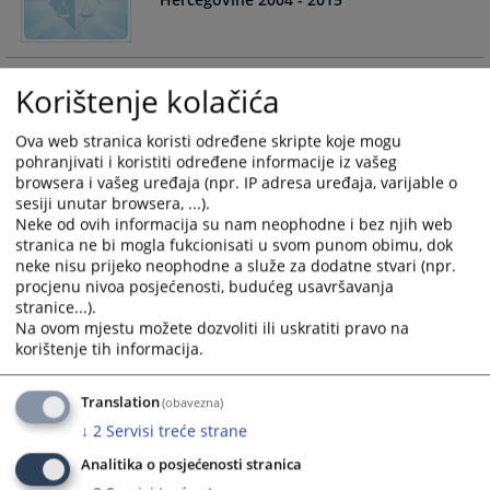
and
and
select
select
a
a
Priručnik za korisnike Baze podataka za
date.
date.
Korištenje kolačića
sudske odluke
Press
Press
the
the
Ova web stranica koristi određene skripte koje mogu
question
question
pohranjivati i koristiti određene informacije iz vašeg
browsera i vašeg uređaja (npr. IP adresa uređaja, varijable o
mark
mark
Promotivna afiša o kvalifikacionom
sesiji unutar browsera, ...).
key
key
testiranju
Neke od ovih informacija su nam neophodne i bez njih web
to
to
stranica ne bi mogla fukcionisati u svom punom obimu, dok
get
get
neke nisu prijeko neophodne a služe za dodatne stvari (npr.
the
the
procjenu nivoa posjećenosti, budućeg usavršavanja
Jačanje pravosuđa Bosne i Hercegovine -
keyboard
keyboard
stranice...).
Informatizacijom i inovacijama do
Na ovom mjestu možete dozvoliti ili uskratiti pravo na
shortcuts
shortcuts
efikasnosti
korištenje tih informacija.
for
for
changing
changing
dates.
dates.
Translation
IT kao podrška efikasnijem pravosuđu -
(obavezna)
Pravosudni portal - afiša
↓
2
Servisi treće strane
Analitika o posjećenosti stranica