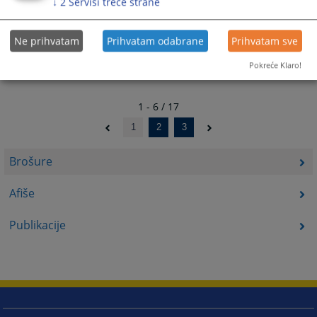
↓
2
Servisi treće strane
Ne prihvatam
Prihvatam odabrane
Prihvatam sve
Pokreće Klaro!
1 - 6 / 17
1
2
3
Brošure
Afiše
Publikacije