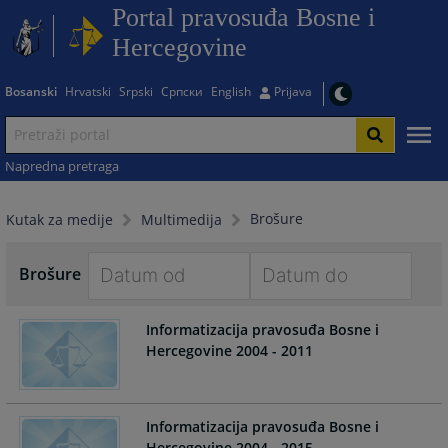
Portal pravosuđa Bosne i
Hercegovine
Bosanski
Hrvatski
Srpski
Српски
English
Prijava
Napredna pretraga
Brošure
Kutak za medije
Multimedija
Brošure
Navigate
Navigate
Informatizacija pravosuđa Bosne i
forward
forward
Hercegovine 2004 - 2011
to
to
interact
interact
with
with
the
the
Informatizacija pravosuđa Bosne i
calendar
calendar
Hercegovine 2004 - 2015