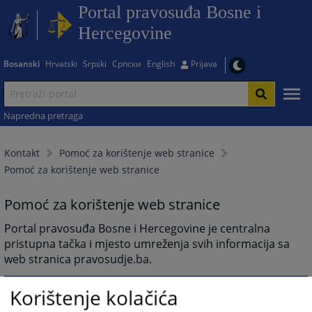
Portal pravosuđa Bosne i
Hercegovine
Bosanski
Hrvatski
Srpski
Српски
English
Prijava
Napredna pretraga
Kontakt
Pomoć za korištenje web stranice
Pomoć za korištenje web stranice
Pomoć za korištenje web stranice
Portal pravosuđa Bosne i Hercegovine je centralna
pristupna tačka i mjesto umreženja svih informacija sa
web stranica pravosudje.ba.
11218
PREGLEDA
Korištenje kolačića