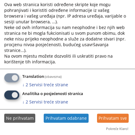
Ova web stranica koristi određene skripte koje mogu
pohranjivati i koristiti određene informacije iz vašeg
browsera i vašeg uređaja (npr. IP adresa uređaja, varijable o
sesiji unutar browsera, ...).
Neke od ovih informacija su nam neophodne i bez njih web
stranica ne bi mogla fukcionisati u svom punom obimu, dok
neke nisu prijeko neophodne a služe za dodatne stvari (npr.
procjenu nivoa posjećenosti, budućeg usavršavanja
stranice...).
Na ovom mjestu možete dozvoliti ili uskratiti pravo na
korištenje tih informacija.
Translation
(obavezna)
↓
2
Servisi treće strane
Analitika o posjećenosti stranica
↓
2
Servisi treće strane
Ne prihvatam
Prihvatam odabrane
Prihvatam sve
Pokreće Klaro!