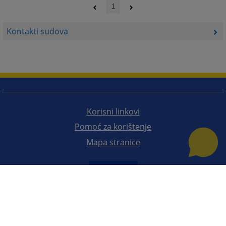
1
Kontakti sudova
Korisni linkovi
Pomoć za korištenje
Mapa stranice
Redizajn web stranice je finansirala Evropska unija. Za njen sadržaj isključivo je odgovorno
Visoko sudsko i tužilačko vijeće BiH i ona ne odražava nužno stavove Evropske unije.