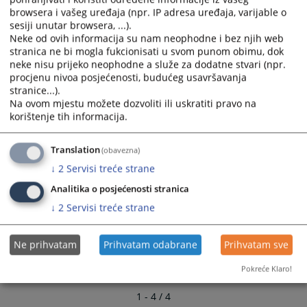
calendar
calendar
browsera i vašeg uređaja (npr. IP adresa uređaja, varijable o
and
and
sesiji unutar browsera, ...).
Kontakti sudova u BiH
select
select
Neke od ovih informacija su nam neophodne i bez njih web
stranica ne bi mogla fukcionisati u svom punom obimu, dok
a
a
neke nisu prijeko neophodne a služe za dodatne stvari (npr.
date.
date.
procjenu nivoa posjećenosti, budućeg usavršavanja
Press
Press
stranice...).
the
the
Na ovom mjestu možete dozvoliti ili uskratiti pravo na
question
question
korištenje tih informacija.
mark
mark
key
key
Translation
(obavezna)
to
to
↓
2
Servisi treće strane
get
get
the
the
Analitika o posjećenosti stranica
keyboard
keyboard
↓
2
Servisi treće strane
shortcuts
shortcuts
for
for
Ne prihvatam
Prihvatam odabrane
Prihvatam sve
changing
changing
dates.
dates.
Pokreće Klaro!
1 - 4 / 4