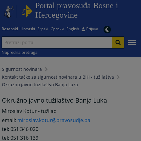
Portal pravosuđa Bosne i
Hercegovine
Bosanski
Hrvatski
Srpski
Српски
English
Prijava
Napredna pretraga
Sigurnost novinara
Kontakt tačke za sigurnost novinara u BiH - tužilaštva
Okružno javno tužilaštvo Banja Luka
Okružno javno tužilaštvo Banja Luka
Miroslav Kotur - tužilac
email:
miroslav.kotur@pravosudje.ba
tel: 051 346 020
tel: 051 316 139