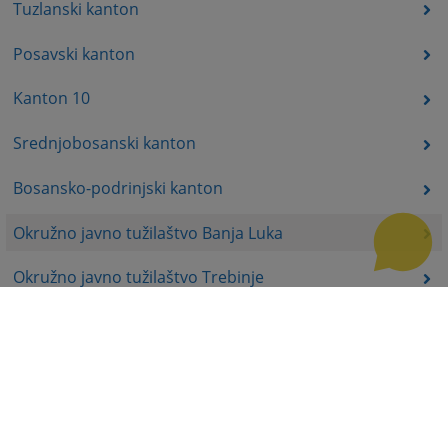
Tuzlanski kanton
Posavski kanton
Kanton 10
Srednjobosanski kanton
Bosansko-podrinjski kanton
Okružno javno tužilaštvo Banja Luka
Okružno javno tužilaštvo Trebinje
Okružno javno tužilaštvo Istočno Sarajevo
Okružno javno tužilaštvo Prijedor
Okružno javno tužilaštvo Bijeljina