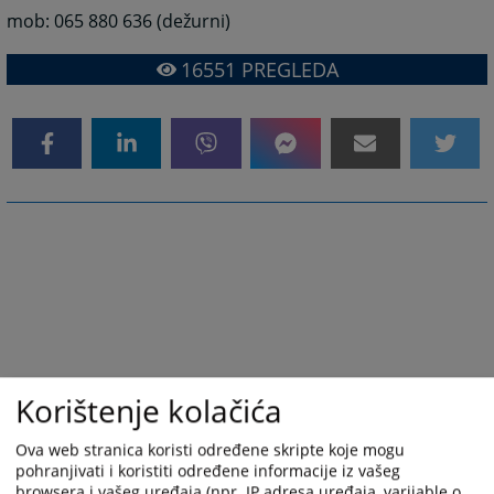
mob: 065 880 636 (dežurni)
16551
PREGLEDA
Korištenje kolačića
Ova web stranica koristi određene skripte koje mogu
pohranjivati i koristiti određene informacije iz vašeg
browsera i vašeg uređaja (npr. IP adresa uređaja, varijable o