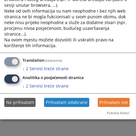
sesiji unutar browsera, ...).
Neke od ovih informacija su nam neophodne i bez njih web
stranica ne bi mogla fukcionisati u svom punom obimu, dok
neke nisu prijeko neophodne a služe za dodatne stvari (npr.
procjenu nivoa posjećenosti, budućeg usavršavanja
stranice...).
Na ovom mjestu možete dozvoliti ili uskratiti pravo na
korištenje tih informacija.
Translation
(obavezna)
↓
2
Servisi treće strane
Analitika o posjećenosti stranica
↓
2
Servisi treće strane
Ne prihvatam
Prihvatam odabrane
Prihvatam sve
Pokreće Klaro!