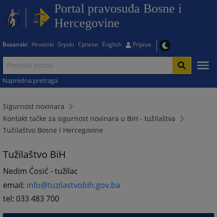
Portal pravosuđa Bosne i
Hercegovine
Bosanski
Hrvatski
Srpski
Српски
English
Prijava
Napredna pretraga
Sigurnost novinara
Kontakt tačke za sigurnost novinara u BiH - tužilaštva
Tužilaštvo Bosne i Hercegovine
Tužilaštvo BiH
Nedim Ćosić - tužilac
email:
info@tuzilastvobih.gov.ba
tel: 033 483 700