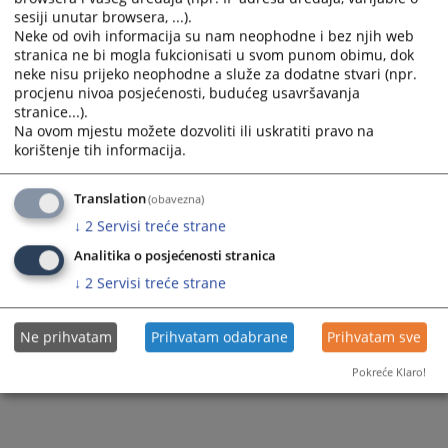
sesiji unutar browsera, ...).
Neke od ovih informacija su nam neophodne i bez njih web
stranica ne bi mogla fukcionisati u svom punom obimu, dok
neke nisu prijeko neophodne a služe za dodatne stvari (npr.
procjenu nivoa posjećenosti, budućeg usavršavanja
stranice...).
Na ovom mjestu možete dozvoliti ili uskratiti pravo na
korištenje tih informacija.
Translation
(obavezna)
↓
2
Servisi treće strane
Analitika o posjećenosti stranica
↓
2
Servisi treće strane
Ne prihvatam
Prihvatam odabrane
Prihvatam sve
Pokreće Klaro!