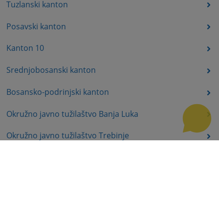
Tuzlanski kanton
Posavski kanton
Kanton 10
Srednjobosanski kanton
Bosansko-podrinjski kanton
Okružno javno tužilaštvo Banja Luka
Okružno javno tužilaštvo Trebinje
Okružno javno tužilaštvo Istočno Sarajevo
Okružno javno tužilaštvo Prijedor
Okružno javno tužilaštvo Bijeljina