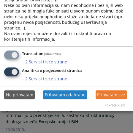
21.11.2013.
Neke od ovih informacija su nam neophodne i bez njih web
stranica ne bi mogla fukcionisati u svom punom obimu, dok
neke nisu prijeko neophodne a služe za dodatne stvari (npr.
Preporuke tematske sjednice posvećene
procjenu nivoa posjećenosti, budućeg usavršavanja
reformi pravosuđa na državnom nivou
stranice...).
Na ovom mjestu možete dozvoliti ili uskratiti pravo na
korištenje tih informacija.
Sve prethodno usvojene preporuke koje i dalje zahtjevaju
dužno zalaganje domaćih organa vlasti ostaju na snazi i
moraju se adekvatno provesti bez odlaganja
Translation
(obavezna)
19.07.2013.
↓
2
Servisi treće strane
Analitika o posjećenosti stranica
VSTV BiH insistira na dosljednoj
↓
2
Servisi treće strane
implementaciji preporuka Strukturiranog
dijaloga o pravosuđu između Evropske
unije i BiH
Ne prihvatam
Prihvatam odabrane
Prihvatam sve
Visoko sudsko i tužilačko vijeće Bosne i Hercegovine je na
Pokreće Klaro!
sjednici održanoj 19. juna 2013. godine razmatralo
informaciju o predstojećem 5. sastanku Strukturiranog
dijaloga između Evropske unije i BiH
20.06.2013.