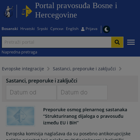
Portal pravosuđa Bosne i
Hercegovine
Bosanski
Hrvatski
Srpski
Српски
English
Prijava
Napredna pretraga
Evropske integracije
Sastanci, preporuke i zaključci
Sastanci, preporuke i zaključci
Navigate
Navigate
forward
forward
Preporuke osmog plenarnog sastanaka
“Strukturiranog dijaloga o pravosuđu
to
to
između EU i BiH”
interact
interact
with
with
Evropska komisija naglašava da su posebno antikorupcijske
the
the