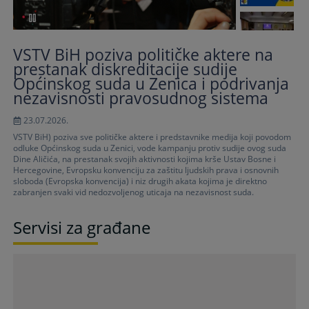
VSTV BiH poziva političke aktere na
prestanak diskreditacije sudije
Općinskog suda u Zenica i podrivanja
nezavisnosti pravosudnog sistema
23.07.2026.
VSTV BiH) poziva sve političke aktere i predstavnike medija koji povodom
odluke Općinskog suda u Zenici, vode kampanju protiv sudije ovog suda
Dine Aličića, na prestanak svojih aktivnosti kojima krše Ustav Bosne i
Hercegovine, Evropsku konvenciju za zaštitu ljudskih prava i osnovnih
sloboda (Evropska konvencija) i niz drugih akata kojima je direktno
zabranjen svaki vid nedozvoljenog uticaja na nezavisnost suda.
Servisi za građane