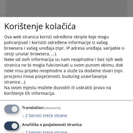
Korištenje kolačića
Ova web stranica koristi određene skripte koje mogu
pohranjivati i koristiti određene informacije iz vašeg
browsera i vašeg uređaja (npr. IP adresa uređaja, varijable o
sesiji unutar browsera, ...).
Neke od ovih informacija su nam neophodne i bez njih web
stranica ne bi mogla fukcionisati u svom punom obimu, dok
neke nisu prijeko neophodne a služe za dodatne stvari (npr.
procjenu nivoa posjećenosti, budućeg usavršavanja
stranice...).
Prijava netačnosti navoda
Interaktivna mapa o radu
Online pristup sudskim
Na ovom mjestu možete dozvoliti ili uskratiti pravo na
u Izvještaju
sudova u BiH
predmetima
korištenje tih informacija.
Vijesti iz pravosuđa
Translation
(obavezna)
↓
2
Servisi treće strane
Analitika o posjećenosti stranica
Stavovi sudske prakse Bosne i Hercegovine
↓
2
Servisi treće strane