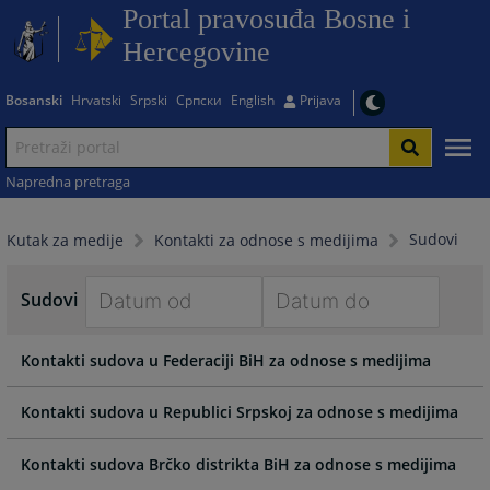
Portal pravosuđa Bosne i
Hercegovine
Bosanski
Hrvatski
Srpski
Српски
English
Prijava
Napredna pretraga
Sudovi
Kutak za medije
Kontakti za odnose s medijima
Sudovi
Navigate
Navigate
Kontakti sudova u Federaciji BiH za odnose s medijima
forward
forward
to
to
interact
interact
Kontakti sudova u Republici Srpskoj za odnose s medijima
with
with
the
the
Kontakti sudova Brčko distrikta BiH za odnose s medijima
calendar
calendar