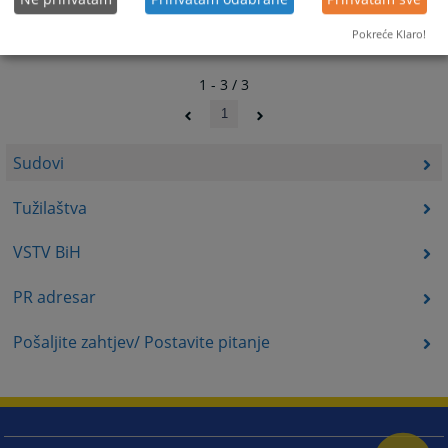
Pokreće Klaro!
1 - 3 / 3
1
Sudovi
Tužilaštva
VSTV BiH
PR adresar
Pošaljite zahtjev/ Postavite pitanje