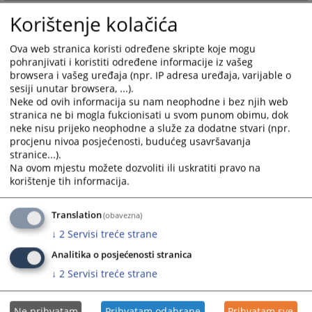
and
and
Korištenje kolačića
select
select
a
a
Ova web stranica koristi određene skripte koje mogu
date.
date.
pohranjivati i koristiti određene informacije iz vašeg
Press
Press
browsera i vašeg uređaja (npr. IP adresa uređaja, varijable o
the
the
sesiji unutar browsera, ...).
question
question
Neke od ovih informacija su nam neophodne i bez njih web
stranica ne bi mogla fukcionisati u svom punom obimu, dok
mark
mark
neke nisu prijeko neophodne a služe za dodatne stvari (npr.
key
key
procjenu nivoa posjećenosti, budućeg usavršavanja
to
to
stranice...).
get
get
Na ovom mjestu možete dozvoliti ili uskratiti pravo na
the
the
korištenje tih informacija.
keyboard
keyboard
shortcuts
shortcuts
Translation
(obavezna)
for
for
↓
2
Servisi treće strane
changing
changing
dates.
dates.
Analitika o posjećenosti stranica
↓
2
Servisi treće strane
Ne prihvatam
Prihvatam odabrane
Prihvatam sve