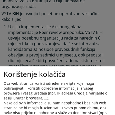
finansira Velika Britanija a u cilju adekvatne
organizacije rada.
VSTV BiH je usvojio i posebne operativne zaključke
kako slijedi
U cilju implementacije Akcionog plana
implementacije Peer review preporuka, VSTV BiH
usvaja posebnu organizaciju rada za narednih 6
mjeseci, koja podrazumjeva da će se intervjui sa
kandidatima za nosioce pravosudnih funkcija
obavljati u prvoj sedmici u mjesecu, dok preostali
dio mjeseca će biti posvećen radu na sistemskim i
strateškim pitanjima vezanim za implementaciju
Peer review preporuka.
Korištenje kolačića
Obzirom da će na realizaciji zaključka broj 1.
učestvovati svi članovi VSTV BiH, potrebno je uputiti
Ova web stranica koristi određene skripte koje mogu
pohranjivati i koristiti određene informacije iz vašeg
Obavještenje predsjednicima sudova i glavnim
browsera i vašeg uređaja (npr. IP adresa uređaja, varijable o
tužiocima da je potrebno izvršiti izmjenu Planova za
sesiji unutar browsera, ...).
rješavanje starih predmeta te korekciju norme za
Neke od ovih informacija su nam neophodne i bez njih web
članove VSTV koji će biti pojačano angažovani u
stranica ne bi mogla fukcionisati u svom punom obimu, dok
narednom periodu u radu u VSTV BiH.
neke nisu prijeko neophodne a služe za dodatne stvari (npr.