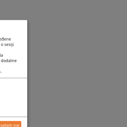
ređene
o sesiji
la
a dodatne
.
hvatam sve