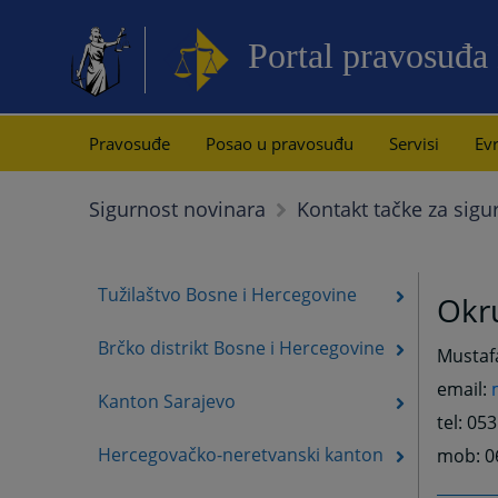
Portal pravosuđa
Pravosuđe
Posao u pravosuđu
Servisi
Evr
Sigurnost novinara
Kontakt tačke za sigu
Tužilaštvo Bosne i Hercegovine
Okru
Brčko distrikt Bosne i Hercegovine
Mustafa
email:
Kanton Sarajevo
tel: 05
Hercegovačko-neretvanski kanton
mob: 0