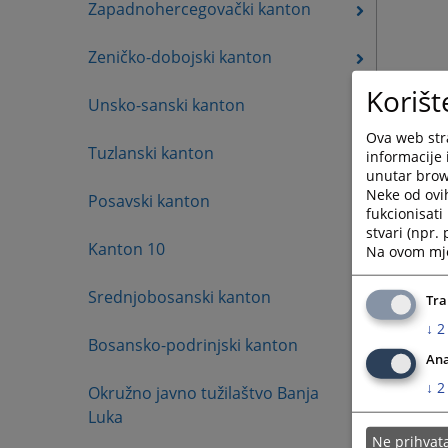
Zapadnohercegovački kanton
Zeničko-dobojski kanton
Korišt
Unsko-sanski kanton
Ova web stra
Tuzlanski kanton
informacije 
unutar brows
Neke od ovi
Posavski kanton
fukcionisat
stvari (npr.
Kanton 10
Na ovom mjes
Srednjobosanski kanton
Tra
↓
2
Bosansko-podrinjski kanton
Ana
↓
2
Okružno javno tužilaštvo Banja
Luka
Ne prihva