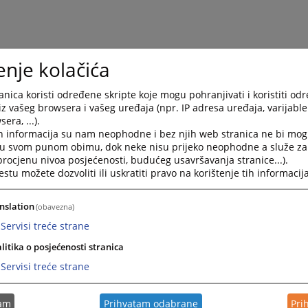
enje kolačića
nica koristi određene skripte koje mogu pohranjivati i koristiti od
iz vašeg browsera i vašeg uređaja (npr. IP adresa uređaja, varijable 
era, ...).
h informacija su nam neophodne i bez njih web stranica ne bi mog
i u svom punom obimu, dok neke nisu prijeko neophodne a služe z
 procjenu nivoa posjećenosti, budućeg usavršavanja stranice...).
tu možete dozvoliti ili uskratiti pravo na korištenje tih informacija
nslation
(obavezna)
Servisi treće strane
litika o posjećenosti stranica
Servisi treće strane
tam
Prihvatam odabrane
Pri