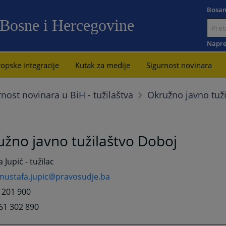
Bosan
 Bosne i Hercegovine
Idi
na
Napre
sadržaj
opske integracije
Kutak za medije
Sigurnost novinara
Okružno javno tuž
rnost novinara u BiH - tužilaštva
žno javno tužilaštvo Doboj
 Jupić - tužilac
mustafa.jupic@pravosudje.ba
3 201 900
61 302 890