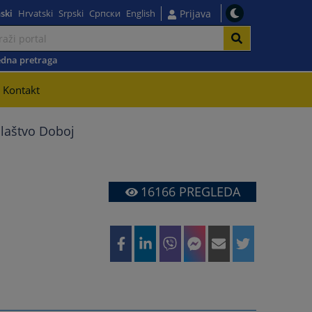
ski
Hrvatski
Srpski
Српски
English
Prijava
dna pretraga
Kontakt
ilaštvo Doboj
16166
PREGLEDA