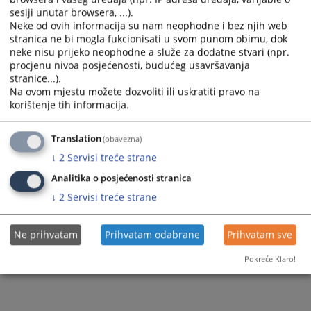
Zahtjev za upis u ZK ured
sesiji unutar browsera, ...).
Neke od ovih informacija su nam neophodne i bez njih web
stranica ne bi mogla fukcionisati u svom punom obimu, dok
neke nisu prijeko neophodne a služe za dodatne stvari (npr.
9234
PREGLEDA
procjenu nivoa posjećenosti, budućeg usavršavanja
stranice...).
Na ovom mjestu možete dozvoliti ili uskratiti pravo na
korištenje tih informacija.
Translation
(obavezna)
↓
2
Servisi treće strane
Analitika o posjećenosti stranica
↓
2
Servisi treće strane
Ne prihvatam
Prihvatam odabrane
Prihvatam sve
Pokreće Klaro!