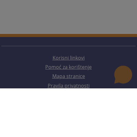
Korisni linkovi
Pomoć za korištenje
Mapa stranice
Pravila privatnosti
Redizajn web stranice je finansirala Evropska unija. Za njen sadržaj isključivo je odgovorno
Visoko sudsko i tužilačko vijeće BiH i ona ne odražava nužno stavove Evropske unije.