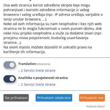
slučaju posrednog posjeda
and
and
Ova web stranica koristi određene skripte koje mogu
23.06.2025.
select
select
pohranjivati i koristiti određene informacije iz vašeg
browsera i vašeg uređaja (npr. IP adresa uređaja, varijable o
a
a
Dozvoljenost izvanredne revizije
sesiji unutar browsera, ...).
date.
date.
Neke od ovih informacija su nam neophodne i bez njih web
23.06.2025.
Press
Press
stranica ne bi mogla fukcionisati u svom punom obimu, dok
the
the
neke nisu prijeko neophodne a služe za dodatne stvari (npr.
Pravilno tumačenje nejasnih odredbi ugovora u privredi
question
question
procjenu nivoa posjećenosti, budućeg usavršavanja
23.06.2025.
mark
mark
stranice...).
key
key
Na ovom mjestu možete dozvoliti ili uskratiti pravo na
Sporno pitanje određenosti i granice tužbenog zahtjeva o
korištenje tih informacija.
to
to
kojem sud odlučuje u parničnom postupku, u vezi s
get
get
primjenom materijalnog prava na postojeći tužbeni zahtjev
the
the
Translation
(obavezna)
07.04.2025.
keyboard
keyboard
↓
2
Servisi treće strane
shortcuts
shortcuts
Preuzimanje duga
Analitika o posjećenosti stranica
for
for
25.03.2025.
↓
2
Servisi treće strane
changing
changing
dates.
dates.
Ne prihvatam
Prihvatam odabrane
Prihvatam sve
Pokreće Klaro!