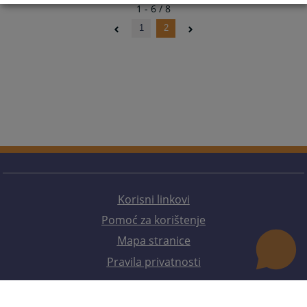
1 - 6 / 8
1
2
Korisni linkovi
Pomoć za korištenje
Mapa stranice
Pravila privatnosti